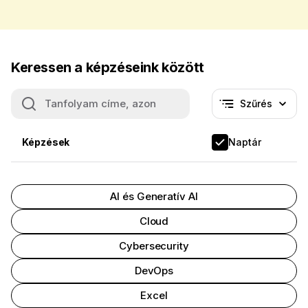
Keressen a képzéseink között
Szűrés
Nincs aktív
Képzések
Naptár
AI és Generatív AI
Cloud
Cybersecurity
DevOps
Excel