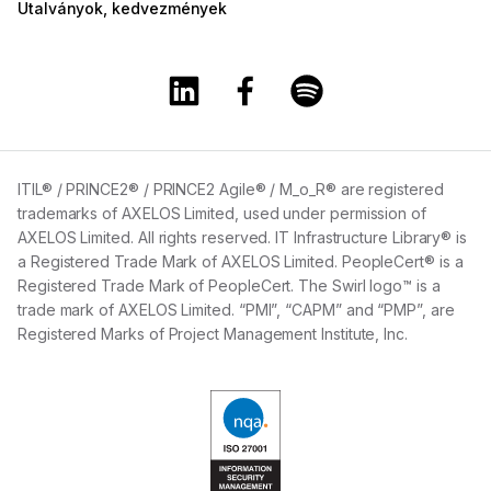
Utalványok, kedvezmények
A Training360 Linkedin oldala
A Training360 Facebook olda
A Training360 Spotify
ITIL® / PRINCE2® / PRINCE2 Agile® / M_o_R® are registered
trademarks of AXELOS Limited, used under permission of
AXELOS Limited. All rights reserved. IT Infrastructure Library® is
a Registered Trade Mark of AXELOS Limited. PeopleCert® is a
Registered Trade Mark of PeopleCert. The Swirl logo™ is a
trade mark of AXELOS Limited. “PMI”, “CAPM” and “PMP”, are
Registered Marks of Project Management Institute, Inc.