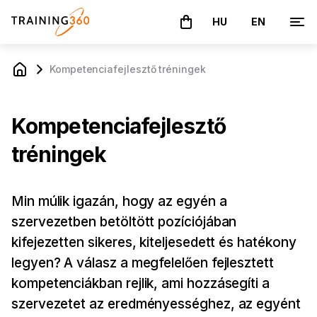
HU
EN
A kosár üres
Kompetencia­fejlesztő tréningek
Kompetencia­fejlesztő
tréningek
Min múlik igazán, hogy az egyén a
szervezetben betöltött pozíciójában
kifejezetten sikeres, kiteljesedett és hatékony
legyen? A válasz a megfelelően fejlesztett
kompetenciákban rejlik, ami hozzásegíti a
szervezetet az eredményességhez, az egyént