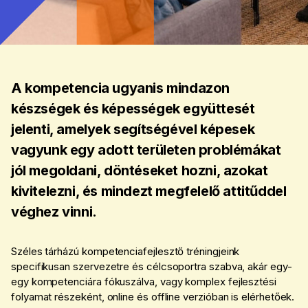
A kompetencia ugyanis mindazon
készségek és képességek együttesét
jelenti, amelyek segítségével képesek
vagyunk egy adott területen problémákat
jól megoldani, döntéseket hozni, azokat
kivitelezni, és mindezt megfelelő attitűddel
véghez vinni.
Széles tárházú kompetenciafejlesztő tréningjeink
specifikusan szervezetre és célcsoportra szabva, akár egy-
egy kompetenciára fókuszálva, vagy komplex fejlesztési
folyamat részeként, online és offline verzióban is elérhetőek.