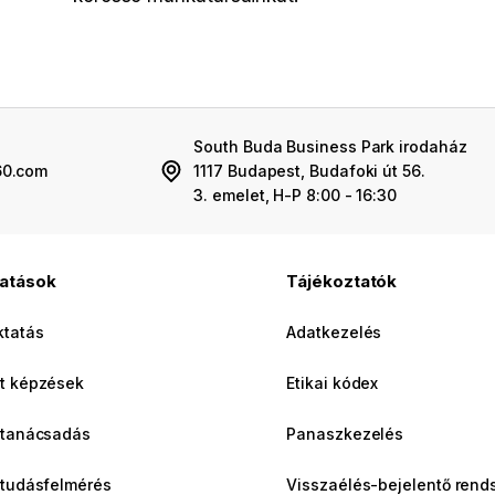
South Buda Business Park irodaház
60.com
1117 Budapest, Budafoki út 56.
3. emelet, H-P 8:00 - 16:30
tatások
Tájékoztatók
ktatás
Adatkezelés
t képzések
Etikai kódex
 tanácsadás
Panaszkezelés
 tudásfelmérés
Visszaélés-bejelentő rend