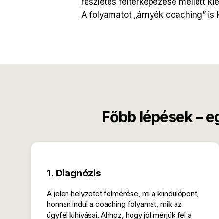
részletes feltérképezése mellett ki
A folyamatot „árnyék coaching” is k
Főbb lépések – eg
1. Diagnózis
A jelen helyzetet felmérése, mi a kiindulópont,
honnan indul a coaching folyamat, mik az
ügyfél kihívásai. Ahhoz, hogy jól mérjük fel a