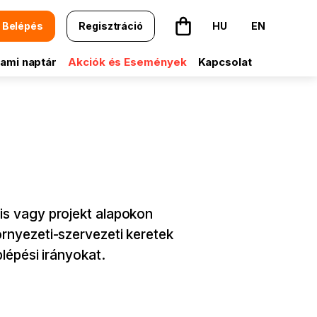
Belépés
Regisztráció
HU
EN
A kosár üres
ami naptár
Akciók és Események
Kapcsolat
is vagy projekt alapokon
rnyezeti-szervezeti keretek
lépési irányokat.