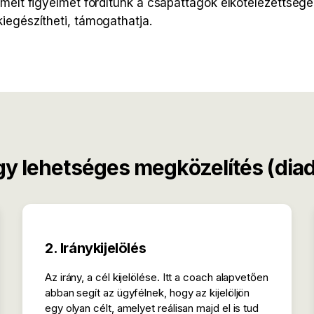
emelt figyelmet fordítunk a csapattagok elkötelezettségé
iegészítheti, támogathatja.
y lehetséges megközelítés (diad
2. Iránykijelölés
Az irány, a cél kijelölése. Itt a coach alapvetően
abban segít az ügyfélnek, hogy az kijelöljön
egy olyan célt, amelyet reálisan majd el is tud