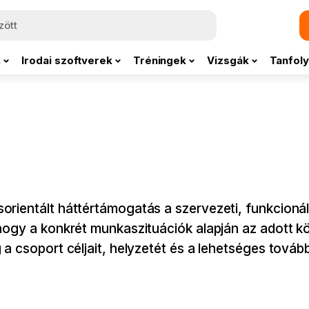
k
Irodai szoftverek
Tréningek
Vizsgák
Tanfoly
rientált háttértámogatás a szervezeti, funkcionál
hogy a konkrét munkaszituációk alapján az adott kö
a csoport céljait, helyzetét és a lehetséges tovább