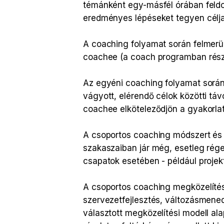
témánként egy-másfél órában feldo
eredményes lépéseket tegyen céljai
A coaching folyamat során felmerü
coachee (a coach programban rész
Az egyéni coaching folyamat során a
vágyott, elérendő célok közötti tá
coachee elköteleződjön a gyakorlati
A csoportos coaching módszert és t
szakaszaiban jár még, esetleg rég
csapatok esetében - például proje
A csoportos coaching megközelítés 
szervezetfejlesztés, változásmene
választott megközelítési modell al