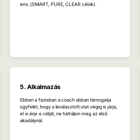
érni. (SMART, PURE, CLEAR célok).
5. Alkalmazás
Ebben a fázisban a coach abban támogatja
ügyfelét, hogy a kiválasztott utat végig is járja,
el is érje a célját, ne hátráljon meg az első
akadálynál.