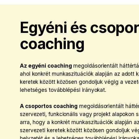
Egyéni és csopo
coaching
Az egyéni coaching
megoldásorientált háttért
ahol konkrét munkaszituációk alapján az adott k
keretek között közösen gondoljuk végig a vezető 
lehetséges továbblépési irányokat.
A csoportos coaching
megoldásorientált hátt
szervezeti, funkcionális vagy projekt alapokon
arra, hogy a konkrét munkaszituációk alapján az
szervezeti keretek között közösen gondoljuk végi
helyzetét és a lehetséges továbblépési irányoka