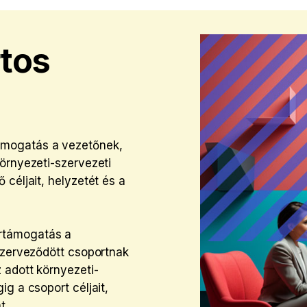
rtos
ámogatás a vezetőnek,
örnyezeti-szervezeti
céljait, helyzetét és a
értámogatás a
 szerveződött csoportnak
 adott környezeti-
g a csoport céljait,
t.