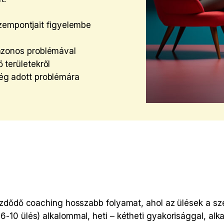
zempontjait figyelembe
azonos problémával
területekről
ég adott problémára
ezdődő coaching hosszabb folyamat, ahol az ülések a sz
-10 ülés) alkalommal, heti – kétheti gyakorisággal, alk