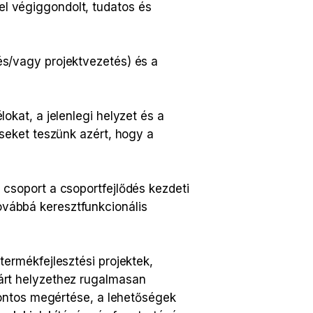
l végiggondolt, tudatos és
és/vagy projektvezetés) és a
okat, a jelenlegi helyzet és a
éseket teszünk azért, hogy a
csoport a csoportfejlődés kezdeti
vábbá keresztfunkcionális
termékfejlesztési projektek,
árt helyzethez rugalmasan
 pontos megértése, a lehetőségek