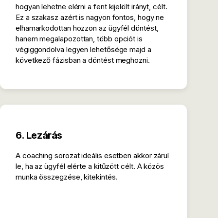
hogyan lehetne elérni a fent kijelölt irányt, célt.
Ez a szakasz azért is nagyon fontos, hogy ne
elhamarkodottan hozzon az ügyfél döntést,
hanem megalapozottan, több opciót is
végiggondolva legyen lehetősége majd a
következő fázisban a döntést meghozni.
6. Lezárás
A coaching sorozat ideális esetben akkor zárul
le, ha az ügyfél elérte a kitűzött célt. A közös
munka összegzése, kitekintés.