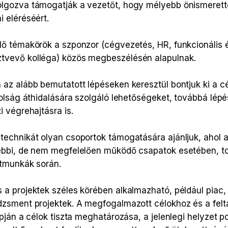
lgozva támogatják a vezetőt, hogy mélyebb önismerette
 eléréséért.
lő témakörök a szponzor (cégvezetés, HR, funkcionális 
tvevő kolléga) közös megbeszélésén alapulnak.
z alább bemutatott lépéseken keresztül bontjuk ki a cél
volság áthidalására szolgáló lehetőségeket, továbbá lép
 végrehajtásra is.
echnikát olyan csoportok támogatására ajánljuk, ahol a 
ebbi, de nem megfelelően működő csapatok esetében, to
ktmunkák során.
a projektek széles körében alkalmazható, például piac, 
dzsment projektek. A megfogalmazott célokhoz és a felt
apján a célok tiszta meghatározása, a jelenlegi helyzet