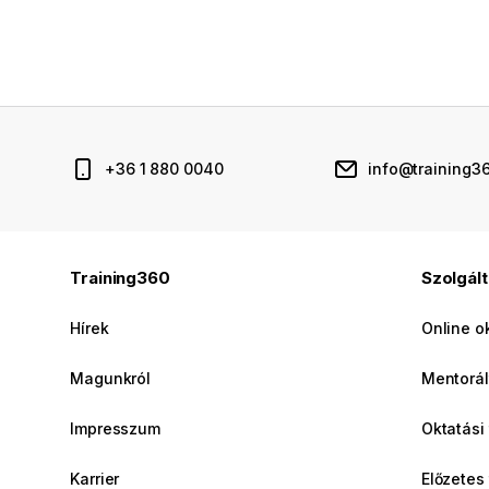
+36 1 880 0040
info@training3
Training360
Szolgál
Hírek
Online o
Magunkról
Mentorál
Impresszum
Oktatási
Karrier
Előzetes