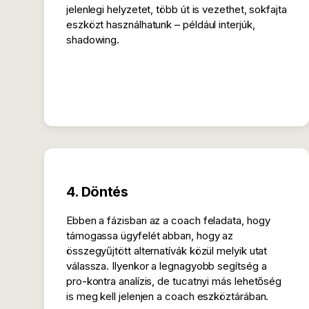
jelenlegi helyzetet, több út is vezethet, sokfajta
eszközt használhatunk – például interjúk,
shadowing.
4. Döntés
Ebben a fázisban az a coach feladata, hogy
támogassa ügyfelét abban, hogy az
összegyűjtött alternatívák közül melyik utat
válassza. Ilyenkor a legnagyobb segítség a
pro-kontra analízis, de tucatnyi más lehetőség
is meg kell jelenjen a coach eszköztárában.