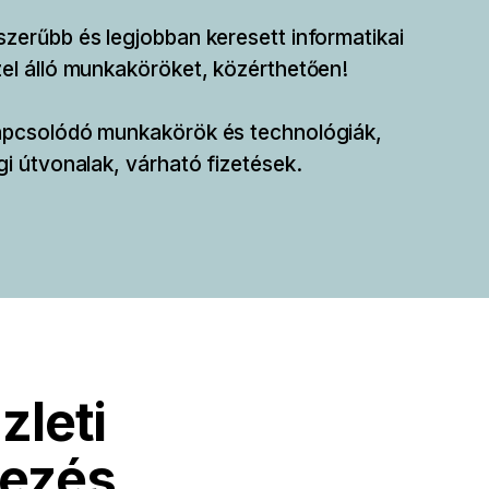
zerűbb és legjobban keresett informatikai
el álló munkaköröket, közérthetően!
apcsolódó munkakörök és technológiák,
gi útvonalak, várható fizetések.
zleti
vezés