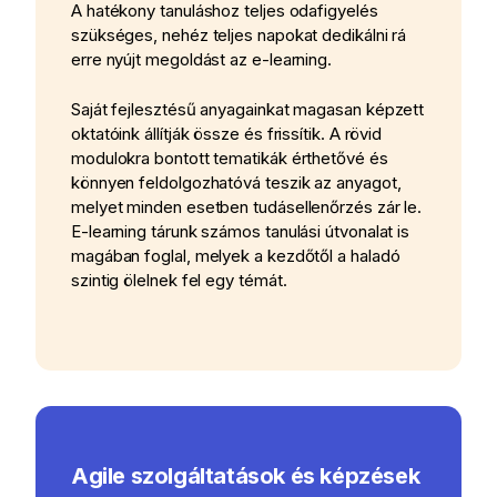
A hatékony tanuláshoz teljes odafigyelés
szükséges, nehéz teljes napokat dedikálni rá
erre nyújt megoldást az e-learning.
Saját fejlesztésű anyagainkat magasan képzett
oktatóink állítják össze és frissítik. A rövid
modulokra bontott tematikák érthetővé és
könnyen feldolgozhatóvá teszik az anyagot,
melyet minden esetben tudásellenőrzés zár le.
E-learning tárunk számos tanulási útvonalat is
magában foglal, melyek a kezdőtől a haladó
szintig ölelnek fel egy témát.
Agile szolgáltatások és képzések