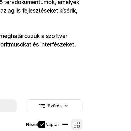
elő tervdokumentumok, amelyek
gilis fejlesztéseket kísérik,
n meghatározzuk a szoftver
oritmusokat és interfészeket.
Szűrés
Nincs aktív szűrő
Nézet
Naptár
Lista nézet
Kártya nézet