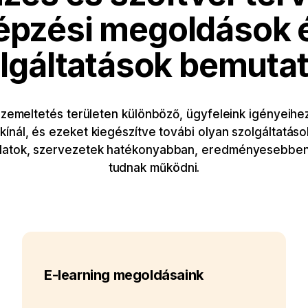
épzési megoldások 
lgáltatások bemuta
üzemeltetés területen különböző, ügyfeleink igényeihez
ínál, és ezeket kiegészítve továbi olyan szolgáltatások
lalatok, szervezetek hatékonyabban, eredményesebbe
tudnak működni.
E-learning megoldásaink