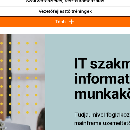
Szoftvertesztelés, tesztautomatizálás
Vezetőfejlesztő tréningek
Több
IT szakm
informat
munkak
Tudja, mivel foglalko
mainframe üzemeltető,