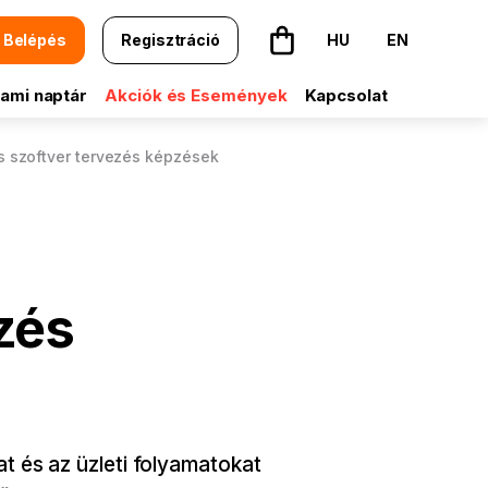
Belépés
Regisztráció
HU
EN
A kosár üres
ami naptár
Akciók és Események
Kapcsolat
s szoftver tervezés képzések
zés
at és az üzleti folyamatokat