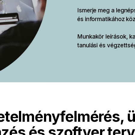
Ismerje meg a legnéps
és informatikához köz
Munkakör leírások, k
tanulási és végzettsé
telményfelmérés, ü
zés és szoftver ter