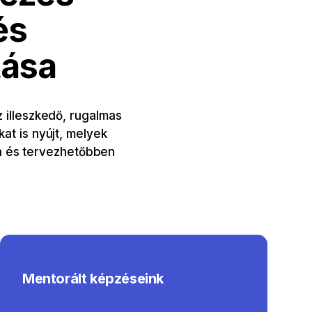
és
tása
 illeszkedő, rugalmas
at is nyújt, melyek
n és tervezhetőbben
Mentorált képzéseink