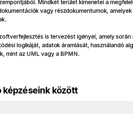
zempontjából. Mindkét terület kimenetei a megfel
dokumentációk vagy részdokumentumok, amelyek az a
ak.
zoftverfejlesztés is tervezést igényel, amely sorá
ödési logikáját, adatok áramlását, használandó alg
unk, mint az UML vagy a BPMN.
 képzéseink között