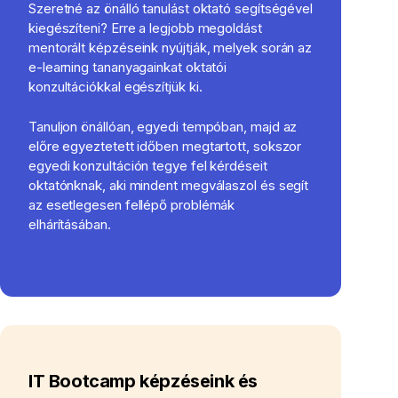
Szeretné az önálló tanulást oktató segítségével
kiegészíteni? Erre a legjobb megoldást
mentorált képzéseink nyújtják, melyek során az
e-learning tananyagainkat oktatói
konzultációkkal egészítjük ki.
Tanuljon önállóan, egyedi tempóban, majd az
előre egyeztetett időben megtartott, sokszor
egyedi konzultáción tegye fel kérdéseit
oktatónknak, aki mindent megválaszol és segít
az esetlegesen fellépő problémák
elhárításában.
IT Bootcamp képzéseink és