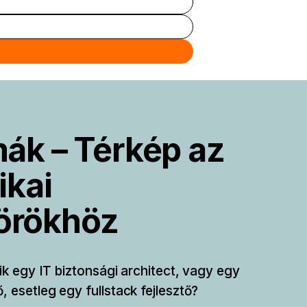
ák – Térkép az
ikai
örökhöz
zik egy IT biztonsági architect, vagy egy
 esetleg egy fullstack fejlesztő?