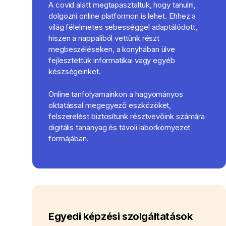
A covid alatt megtapasztaltuk, hogy tanulni,
dolgozni online platformon is lehet. Ehhez a
világ félelmetes sebességgel adaptálódott,
hiszen a nappaliból vettünk részt
megbeszéléseken, a konyhában ülve
fejlesztettük informatikai vagy egyéb
készségeinket.
Online tanfolyamainkon a hagyományos
oktatással megegyező eszközöket,
felszerelést biztosítunk résztvevőink számára
digitális tananyag és távoli laborkörnyezet
formájában.
Egyedi képzési szolgáltatások