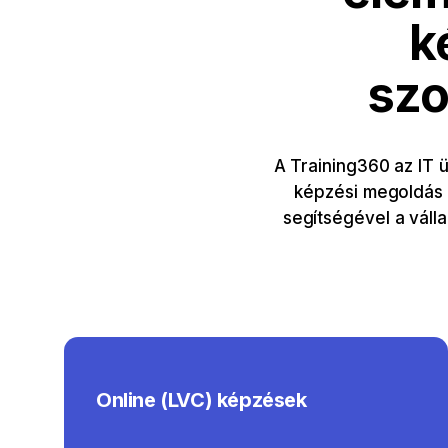
k
szo
A Training360 az IT 
képzési megoldás k
segítségével a vál
Online (LVC) képzések