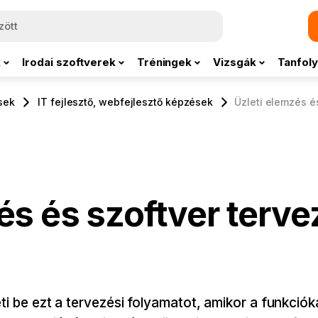
k
Irodai szoftverek
Tréningek
Vizsgák
Tanfoly
sek
IT fejlesztő, webfejlesztő képzések
Üzleti elemzés é
és és szoftver terve
ti be ezt a tervezési folyamatot, amikor a funkciók