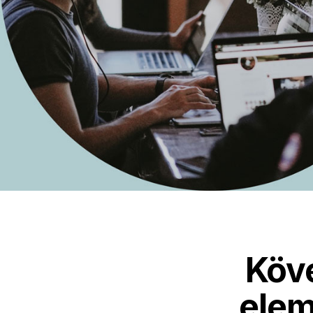
Köve
elem