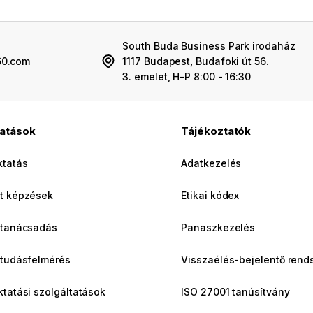
South Buda Business Park irodaház
60.com
1117 Budapest, Budafoki út 56.
3. emelet, H-P 8:00 - 16:30
tatások
Tájékoztatók
ktatás
Adatkezelés
t képzések
Etikai kódex
 tanácsadás
Panaszkezelés
 tudásfelmérés
Visszaélés-bejelentő rend
ktatási szolgáltatások
ISO 27001 tanúsítvány