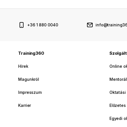
+36 1 880 0040
info@training3
Training360
Szolgál
Hírek
Online o
Magunkról
Mentorál
Impresszum
Oktatási
Karrier
Előzetes
Egyedi o