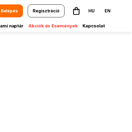
Belépés
Regisztráció
HU
EN
A kosár üres
ami naptár
Akciók és Események
Kapcsolat