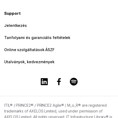
Support
Jelentkezés
Tanfolyami és garanciális feltételek
Online szolgáltatások ÁSZF
Utalványok, kedvezmények
A Training360 Linkedin oldala
A Training360 Facebook olda
A Training360 Spotify
ITIL® / PRINCE2® / PRINCE2 Agile® / M_o_R® are registered
trademarks of AXELOS Limited, used under permission of
AXELOS Limited. All rights reserved. IT Infrastructure Library® is