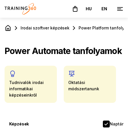
HU
EN
A kosár üres
Irodai szoftver képzések
Power Platform tanfoly
Power Automate tanfolyamok
Tudnivalók irodai
Oktatási
informatikai
módszertanunk
képzéseinkről
Képzések
Naptár