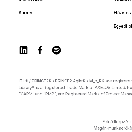
Karrier
Előzetes
Egyedi o
A Training360 Linkedin oldala
A Training360 Facebook oldala
A Training360 Spotify oldala
ITIL® / PRINCE2® / PRINCE2 Agile® / M_o_R® are registered
Library® is a Registered Trade Mark of AXELOS Limited. Pe
“CAPM” and “PMP”, are Registered Marks of Project Manage
Felnőttképzési 
Magán-munkaerőköz