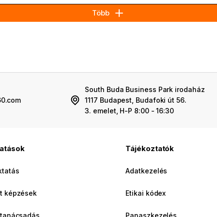
Több
South Buda Business Park irodaház
60.com
1117 Budapest, Budafoki út 56.
3. emelet, H-P 8:00 - 16:30
tatások
Tájékoztatók
ktatás
Adatkezelés
t képzések
Etikai kódex
 tanácsadás
Panaszkezelés