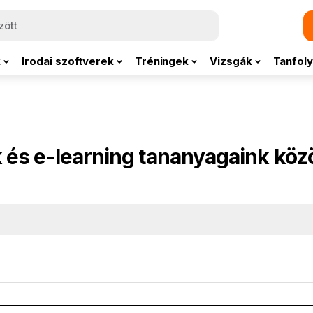
k
Irodai szoftverek
Tréningek
Vizsgák
Tanfoly
 és e-learning tananyagaink köz