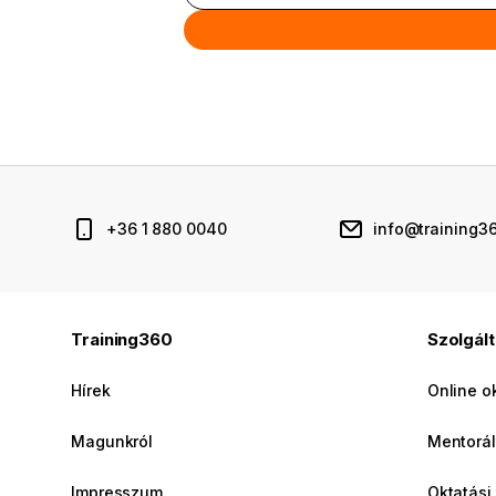
+36 1 880 0040
info@training3
Training360
Szolgál
Hírek
Online o
Magunkról
Mentorál
Impresszum
Oktatási