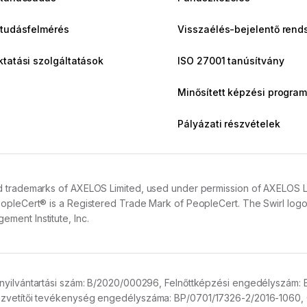
 tudásfelmérés
Visszaélés-bejelentő rend
ktatási szolgáltatások
ISO 27001 tanúsítvány
Minősített képzési program
Pályázati részvételek
 trademarks of AXELOS Limited, used under permission of AXELOS Limit
opleCert® is a Registered Trade Mark of PeopleCert. The Swirl logo™
ment Institute, Inc.
nyilvántartási szám:
B/2020/000296,
Felnőttképzési engedélyszám:
vetítői tevékenység engedélyszáma:
BP/0701/17326-2/2016-1060,