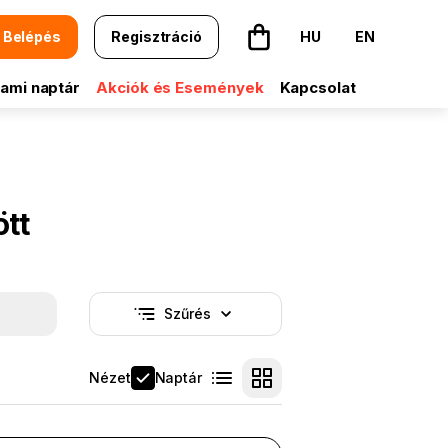
Belépés
Regisztráció
HU
EN
A kosár üres
ami naptár
Akciók és Események
Kapcsolat
ött
Szűrés
Nincs aktív szűrő
Nézet
Naptár
Lista nézet
Kártya nézet