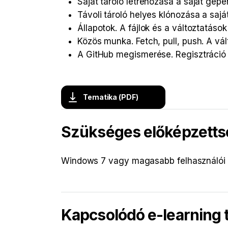
Saját tároló létrehozása a saját gépe
Távoli tároló helyes klónozása a saj
Állapotok. A fájlok és a változtatáso
Közös munka. Fetch, pull, push. A vál
A GitHub megismerése. Regisztráció é
Tematika (PDF)
Szükséges előképzetts
Windows 7 vagy magasabb felhasználói is
Kapcsolódó e-learning