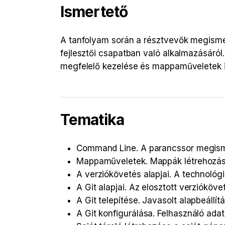
Ismertető
A tanfolyam során a résztvevők megismer
fejlesztői csapatban való alkalmazásáról
megfelelő kezelése és mappaműveletek is 
Tematika
Command Line. A parancssor megismer
Mappaműveletek. Mappák létrehozása,
A verziókövetés alapjai. A technoló
A Git alapjai. Az elosztott verzióköve
A Git telepítése. Javasolt alapbeállít
A Git konfigurálása. Felhasználó ada