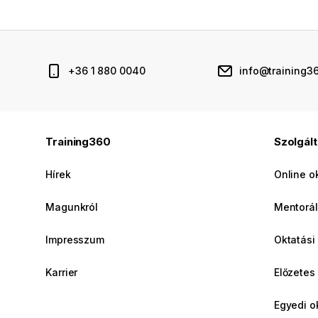
+36 1 880 0040
info@training3
Training360
Szolgál
Hírek
Online o
Magunkról
Mentorál
Impresszum
Oktatási
Karrier
Előzetes
Egyedi o