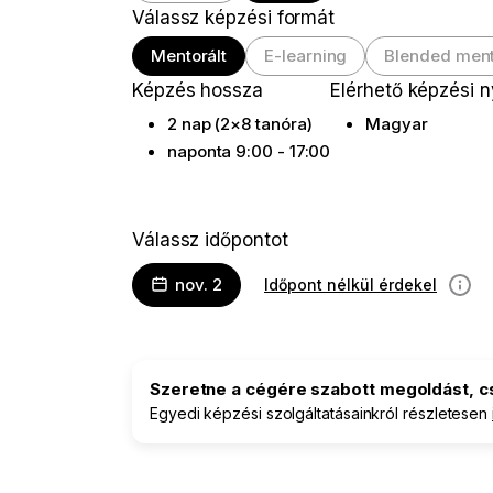
Válassz képzési formát
Mentorált
E-learning
Blended ment
Képzés hossza
Elérhető képzési 
2 nap (2×8 tanóra)
Magyar
naponta 9:00 - 17:00
Válassz időpontot
nov. 2
Időpont nélkül érdekel
inform
Szeretne a cégére szabott megoldást, 
Egyedi képzési szolgáltatásainkról részletesen