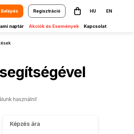
Belépés
Regisztráció
HU
EN
A kosár üres
ami naptár
Akciók és Események
Kapcsolat
zések
 segítségével
álunk használni!
Képzés ára