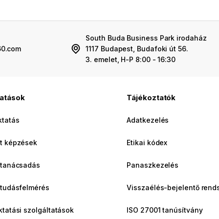
South Buda Business Park irodaház
60.com
1117 Budapest, Budafoki út 56.
3. emelet, H-P 8:00 - 16:30
tatások
Tájékoztatók
ktatás
Adatkezelés
t képzések
Etikai kódex
 tanácsadás
Panaszkezelés
 tudásfelmérés
Visszaélés-bejelentő rend
ktatási szolgáltatások
ISO 27001 tanúsítvány