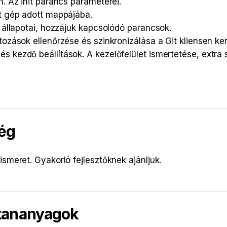
n. Az init parancs paraméterei.
át gép adott mappájába.
k állapotai, hozzájuk kapcsolódó parancsok.
tozások ellenőrzése és szinkronizálása a Git kliensen ker
s kezdő beállítások. A kezelőfelület ismertetése, extra 
ég
meret. Gyakorló fejlesztőknek ajánljuk.
 tananyagok