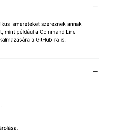
tikus ismereteket szereznek annak
it, mint például a Command Line
lkalmazására a GitHub-ra is.
.
árolása.