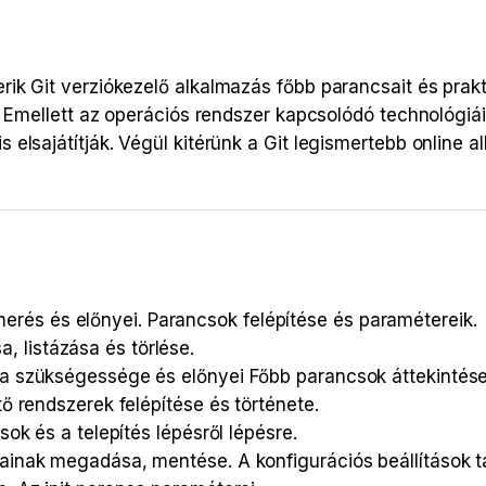
ik Git verziókezelő alkalmazás főbb parancsait és prak
. Emellett az operációs rendszer kapcsolódó technológiá
elsajátítják. Végül kitérünk a Git legismertebb online a
és és előnyei. Parancsok felépítése és paramétereik.
 listázása és törlése.
gia szükségessége és előnyei Főbb parancsok áttekintése
tő rendszerek felépítése és története.
ások és a telepítés lépésről lépésre.
tainak megadása, mentése. A konfigurációs beállítások t