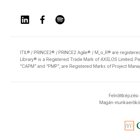
A Training360 Linkedin oldala
A Training360 Facebook oldala
A Training360 Spotify oldala
ITIL® / PRINCE2® / PRINCE2 Agile® / M_o_R® are registered
Library® is a Registered Trade Mark of AXELOS Limited. Pe
“CAPM” and “PMP”, are Registered Marks of Project Manage
Felnőttképzési 
Magán-munkaerőköz