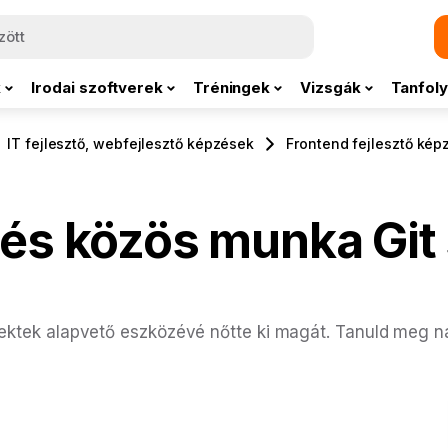
k
Irodai szoftverek
Tréningek
Vizsgák
Tanfoly
IT fejlesztő, webfejlesztő képzések
Frontend fejlesztő kép
 és közös munka Git
ojektek alapvető eszközévé nőtte ki magát. Tanuld meg n