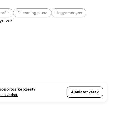
orált
E-learning plusz
Hagyományos
nyelvek
áció
csoportos képzést?
Ajánlatot kérek
itt olvashat.