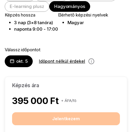
E-learning plusz
Hagyományos
Képzés hossza
Elérhető képzési nyelvek
3 nap (3×8 tanóra)
Magyar
naponta 9:00 - 17:00
Válassz időpontot
okt. 5
Időpont nélkül érdekel
információ
Képzés ára
395 000 Ft
+ ÁFA/fő
Jelentkezem