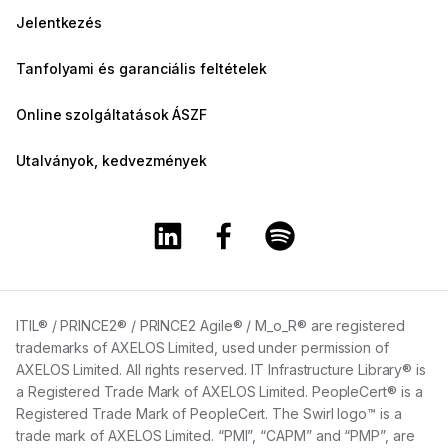
Jelentkezés
Tanfolyami és garanciális feltételek
Online szolgáltatások ÁSZF
Utalványok, kedvezmények
A Training360 Linkedin oldala
A Training360 Facebook olda
A Training360 Spotify
ITIL® / PRINCE2® / PRINCE2 Agile® / M_o_R® are registered
trademarks of AXELOS Limited, used under permission of
AXELOS Limited. All rights reserved. IT Infrastructure Library® is
a Registered Trade Mark of AXELOS Limited. PeopleCert® is a
Registered Trade Mark of PeopleCert. The Swirl logo™ is a
trade mark of AXELOS Limited. “PMI”, “CAPM” and “PMP”, are