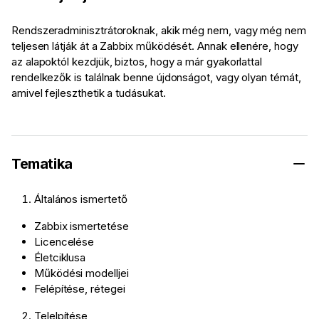
Rendszeradminisztrátoroknak, akik még nem, vagy még nem
teljesen látják át a Zabbix működését. Annak ellenére, hogy
az alapoktól kezdjük, biztos, hogy a már gyakorlattal
rendelkezők is találnak benne újdonságot, vagy olyan témát,
amivel fejleszthetik a tudásukat.
Tematika
Általános ismertető
Zabbix ismertetése
Licencelése
Életciklusa
Működési modelljei
Felépítése, rétegei
Telelpítése