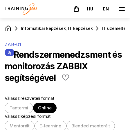
HU
EN
A kosár üres
Informatikai képzések, IT képzések
IT üzemeltető
ZAB-01
Rendszermenedzsment és
Új
monitorozás ZABBIX
segítségével
Válassz részvételi formát
Tantermi
Online
Válassz képzési formát
Mentorált
E-learning
Blended mentorált