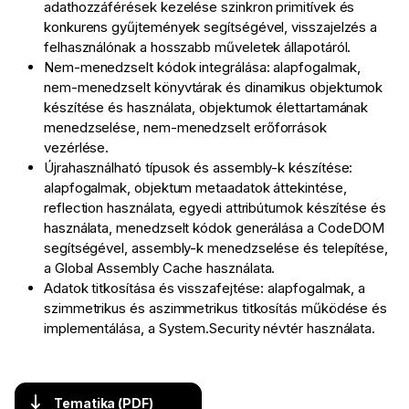
adathozzáférések kezelése szinkron primitívek és
konkurens gyűjtemények segítségével, visszajelzés a
felhasználónak a hosszabb műveletek állapotáról.
Nem-menedzselt kódok integrálása: alapfogalmak,
nem-menedzselt könyvtárak és dinamikus objektumok
készítése és használata, objektumok élettartamának
menedzselése, nem-menedzselt erőforrások
vezérlése.
Újrahasználható típusok és assembly-k készítése:
alapfogalmak, objektum metaadatok áttekintése,
reflection használata, egyedi attribútumok készítése és
használata, menedzselt kódok generálása a CodeDOM
segítségével, assembly-k menedzselése és telepítése,
a Global Assembly Cache használata.
Adatok titkosítása és visszafejtése: alapfogalmak, a
szimmetrikus és aszimmetrikus titkosítás működése és
implementálása, a System.Security névtér használata.
Tematika (PDF)