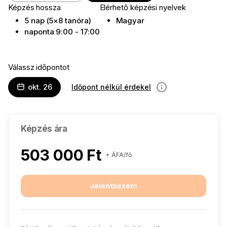
Képzés hossza
Elérhető képzési nyelvek
5 nap (5×8 tanóra)
Magyar
naponta 9:00 - 17:00
Válassz időpontot
okt. 26
Időpont nélkül érdekel
információ
Képzés ára
503 000 Ft
+ ÁFA/fő
Jelentkezem