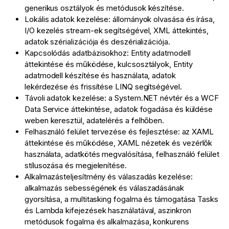
generikus osztályok és metódusok készítése.
Lokális adatok kezelése: állományok olvasása és írása,
I/O kezelés stream-ek segítségével, XML áttekintés,
adatok szérializációja és deszérializációja.
Kapcsolódás adatbázisokhoz: Entity adatmodell
áttekintése és működése, kulcsosztályok, Entity
adatmodell készítése és használata, adatok
lekérdezése és frissítése LINQ segítségével.
Távoli adatok kezelése: a System.NET névtér és a WCF
Data Service áttekintése, adatok fogadása és küldése
weben keresztül, adatelérés a felhőben.
Felhasználó felület tervezése és fejlesztése: az XAML
áttekintése és működése, XAML nézetek és vezérlők
használata, adatkötés megvalósítása, felhasználó felület
stílusozása és megjelenítése.
Alkalmazásteljesítmény és válaszadás kezelése:
alkalmazás sebességének és válaszadásának
gyorsítása, a multitasking fogalma és támogatása Tasks
és Lambda kifejezések használatával, aszinkron
metódusok fogalma és alkalmazása, konkurens