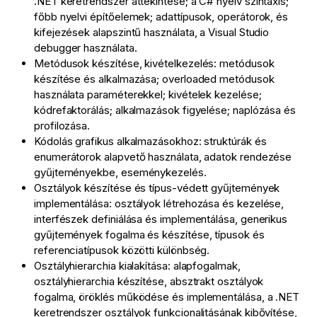
.NET keretrendszer áttekintése; a C# nyelv szintaxis;
főbb nyelvi építőelemek; adattípusok, operátorok, és
kifejezések alapszintű használata, a Visual Studio
debugger használata.
Metódusok készítése, kivételkezelés: metódusok
készítése és alkalmazása; overloaded metódusok
használata paraméterekkel; kivételek kezelése;
kódrefaktorálás; alkalmazások figyelése; naplózása és
profilozása.
Kódolás grafikus alkalmazásokhoz: struktúrák és
enumerátorok alapvető használata, adatok rendezése
gyűjteményekbe, eseménykezelés.
Osztályok készítése és típus-védett gyűjtemények
implementálása: osztályok létrehozása és kezelése,
interfészek definiálása és implementálása, generikus
gyűjtemények fogalma és készítése, típusok és
referenciatípusok közötti különbség.
Osztályhierarchia kialakítása: alapfogalmak,
osztályhierarchia készítése, absztrakt osztályok
fogalma, öröklés működése és implementálása, a .NET
keretrendszer osztályok funkcionalitásának kibővítése,