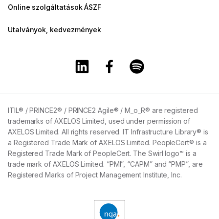
Online szolgáltatások ÁSZF
Utalványok, kedvezmények
A Training360 Linkedin oldala
A Training360 Facebook olda
A Training360 Spotify
ITIL® / PRINCE2® / PRINCE2 Agile® / M_o_R® are registered
trademarks of AXELOS Limited, used under permission of
AXELOS Limited. All rights reserved. IT Infrastructure Library® is
a Registered Trade Mark of AXELOS Limited. PeopleCert® is a
Registered Trade Mark of PeopleCert. The Swirl logo™ is a
trade mark of AXELOS Limited. “PMI”, “CAPM” and “PMP”, are
Registered Marks of Project Management Institute, Inc.