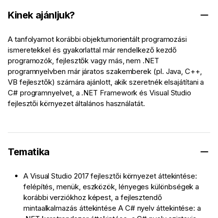
Kinek ajánljuk?
A tanfolyamot korábbi objektumorientált programozási
ismeretekkel és gyakorlattal már rendelkező kezdő
programozók, fejlesztők vagy más, nem .NET
programnyelvben már járatos szakemberek (pl. Java, C++,
VB fejlesztők) számára ajánlott, akik szeretnék elsajátítani a
C# programnyelvet, a .NET Framework és Visual Studio
fejlesztői környezet általános használatát.
Tematika
A Visual Studio 2017 fejlesztői környezet áttekintése:
felépítés, menük, eszközök, lényeges különbségek a
korábbi verziókhoz képest, a fejlesztendő
mintaalkalmazás áttekintése A C# nyelv áttekintése: a