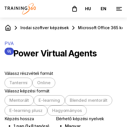
HU
EN
A kosár üres
Irodai szoftver képzések
Microsoft Office 365 ké
PVA
Power Virtual Agents
Új
Válassz részvételi formát
Tantermi
Online
Válassz képzési formát
Mentorált
E-learning
Blended mentorált
E-learning plusz
Hagyományos
Képzés hossza
Elérhető képzési nyelvek
1 nap (1×8 tanóra)
Magyar