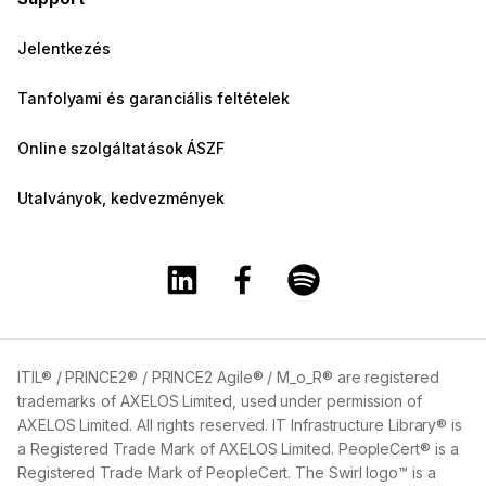
Jelentkezés
Tanfolyami és garanciális feltételek
Online szolgáltatások ÁSZF
Utalványok, kedvezmények
A Training360 Linkedin oldala
A Training360 Facebook olda
A Training360 Spotify
ITIL® / PRINCE2® / PRINCE2 Agile® / M_o_R® are registered
trademarks of AXELOS Limited, used under permission of
AXELOS Limited. All rights reserved. IT Infrastructure Library® is
a Registered Trade Mark of AXELOS Limited. PeopleCert® is a
Registered Trade Mark of PeopleCert. The Swirl logo™ is a