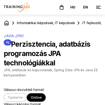
HU
EN
A kosár üres
Informatikai képzések, IT képzések
IT fejlesztő,
JAVA-JPA1
Perzisztencia, adatbázis
Új
programozás JPA
technológiákkal
JPA, entitások és kapcsolataik, Spring Data JPA és Java EE
környezetben
Válassz részvételi formát
Tantermi
Online
Válassz képzési formát