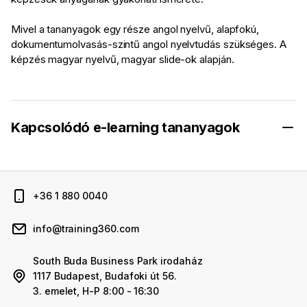
Mivel a tananyagok egy része angol nyelvű, alapfokú,
dokumentumolvasás-szintű angol nyelvtudás szükséges. A
képzés magyar nyelvű, magyar slide-ok alapján.
Kapcsolódó e-learning tananyagok
+36 1 880 0040
info@training360.com
South Buda Business Park irodaház
1117 Budapest, Budafoki út 56.
3. emelet, H-P 8:00 - 16:30