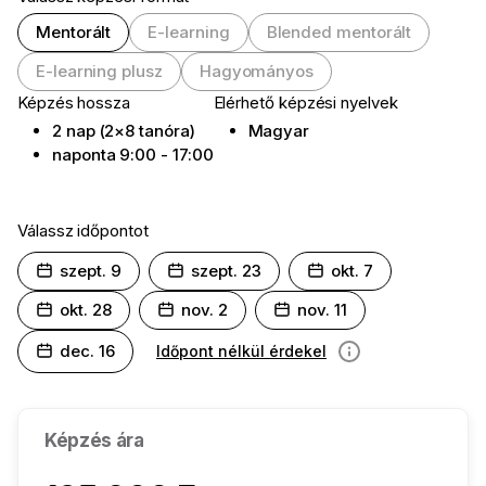
Mentorált
E-learning
Blended mentorált
E-learning plusz
Hagyományos
Képzés hossza
Elérhető képzési nyelvek
2 nap (2×8 tanóra)
Magyar
naponta 9:00 - 17:00
Válassz időpontot
szept. 9
szept. 23
okt. 7
okt. 28
nov. 2
nov. 11
dec. 16
Időpont nélkül érdekel
információ
Képzés ára