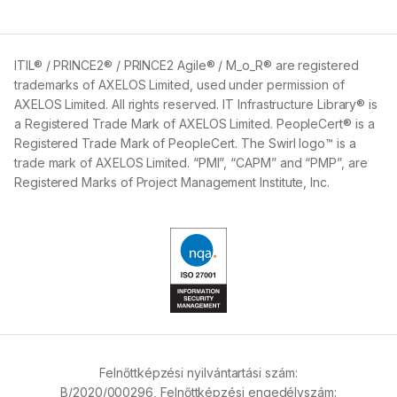
ITIL® / PRINCE2® / PRINCE2 Agile® / M_o_R® are registered
trademarks of AXELOS Limited, used under permission of
AXELOS Limited. All rights reserved. IT Infrastructure Library® is
a Registered Trade Mark of AXELOS Limited. PeopleCert® is a
Registered Trade Mark of PeopleCert. The Swirl logo™ is a
trade mark of AXELOS Limited. “PMI”, “CAPM” and “PMP”, are
Registered Marks of Project Management Institute, Inc.
Felnőttképzési nyilvántartási szám:
B/2020/000296,
Felnőttképzési engedélyszám: