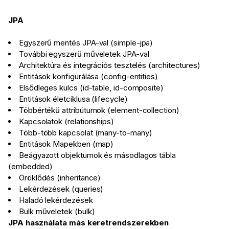
JPA
Egyszerű mentés JPA-val (simple-jpa)
További egyszerű műveletek JPA-val
Architektúra és integrációs tesztelés (architectures)
Entitások konfigurálása (config-entities)
Elsődleges kulcs (id-table, id-composite)
Entitások életciklusa (lifecycle)
Többértékű attribútumok (element-collection)
Kapcsolatok (relationships)
Több-több kapcsolat (many-to-many)
Entitások Mapekben (map)
Beágyazott objektumok és másodlagos tábla
(embedded)
Öröklődés (inheritance)
Lekérdezések (queries)
Haladó lekérdezések
Bulk műveletek (bulk)
JPA használata más keretrendszerekben