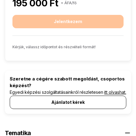
195 000 Ft
+ ÁFA/fő
Jelentkezem
Kérjük, válassz időpontot és részvételi formát!
Szeretne a cégére szabott megoldást, csoportos
képzést?
Egyedi képzési szolgáltatásainkról részletesen
itt olvashat.
Ajánlatot kérek
Tematika