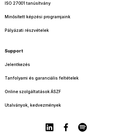
ISO 27001 tanúsítvány
Minősített képzési programjaink
Pályázati részvételek
Support
Jelentkezés
Tanfolyami és garanciális feltételek
Online szolgáltatások ÁSZF
Utalványok, kedvezmények
A Training360 Linkedin oldala
A Training360 Facebook olda
A Training360 Spotify