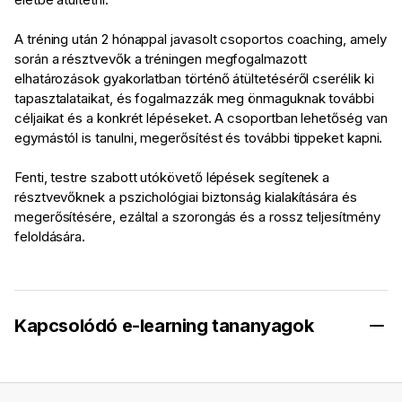
A tréning után 2 hónappal javasolt csoportos coaching, amely
során a résztvevők a tréningen megfogalmazott
elhatározások gyakorlatban történő átültetéséről cserélik ki
tapasztalataikat, és fogalmazzák meg önmaguknak további
céljaikat és a konkrét lépéseket. A csoportban lehetőség van
egymástól is tanulni, megerősítést és további tippeket kapni.
Fenti, testre szabott utókövető lépések segítenek a
résztvevőknek a pszichológiai biztonság kialakítására és
megerősítésére, ezáltal a szorongás és a rossz teljesítmény
feloldására.
Kapcsolódó e-learning tananyagok