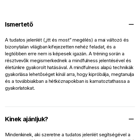
Ismertető
A tudatos jelenlét („itt és most” megélés) a mai változó és
bizonytalan világban kifejezetten nehéz feladat, és a
legtöbben erre nem is képesek igazán. A tréning során a
résztvevők megismerkednek a mindfulness jelentésével és
életünkre gyakorolt hatásával. A mindfulness alapú technikák
gyakorlása lehetőséget kínál arra, hogy kipróbálja, megtanulja
és a továbbiakban a hétköznapokban is kamatoztathassa a
gyakorlatokat.
Kinek ajánljuk?
Mindenkinek, aki szeretne a tudatos jelenlét segítségével a