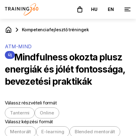
HU
EN
A kosár üres
Kompetencia­fejlesztő tréningek
ATM-MIND
Mindfulness okozta plusz
Új
energiák és jólét fontossága,
bevezetési praktikák
Válassz részvételi formát
Tantermi
Online
Válassz képzési formát
Mentorált
E-learning
Blended mentorált