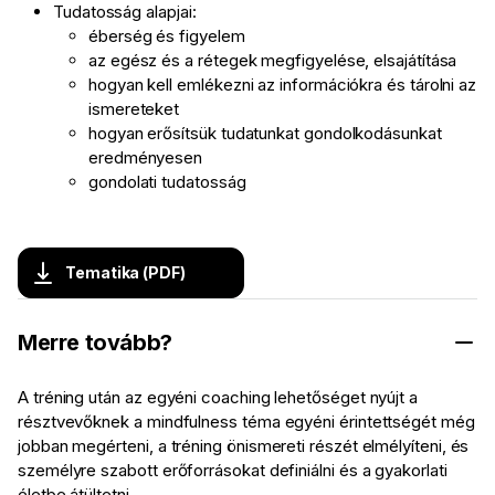
Tudatosság alapjai:
éberség és figyelem
az egész és a rétegek megfigyelése, elsajátítása
hogyan kell emlékezni az információkra és tárolni az
ismereteket
hogyan erősítsük tudatunkat gondolkodásunkat
eredményesen
gondolati tudatosság
Tematika (PDF)
Merre tovább?
A tréning után az egyéni coaching lehetőséget nyújt a
résztvevőknek a mindfulness téma egyéni érintettségét még
jobban megérteni, a tréning önismereti részét elmélyíteni, és
személyre szabott erőforrásokat definiálni és a gyakorlati
életbe átültetni.