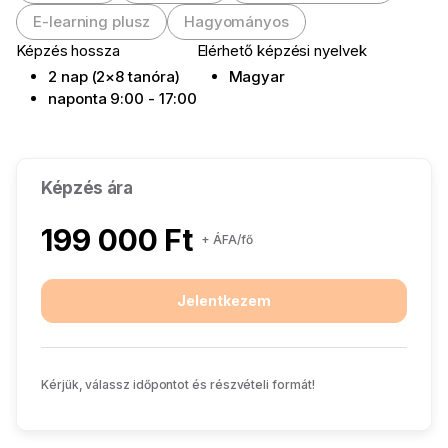
E-learning plusz
Hagyományos
Képzés hossza
Elérhető képzési nyelvek
2 nap (2×8 tanóra)
Magyar
naponta 9:00 - 17:00
Képzés ára
199 000 Ft
+ ÁFA/fő
Jelentkezem
Kérjük, válassz időpontot és részvételi formát!