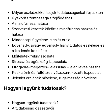
Milyen eszközökkel tudjuk tudatosságunkat fejleszteni
Gyakorlás fontossága a fejlődéshez
A mindfulness hatása
Szervezeti keretek között a mindfulness haszna és
hatása
Mindennapi figyelem: jelenlét ereje
Egyensúly, avagy egyensúly hiány tudatos észlelése és
a kibillenés kezelése
Előítéletek felülvizsgálata
Stressz és egészség kapcsolata
Elfogadás-megértés- lelassulás – jelen levés haszna
Reakcióink és feltételes válaszaink közötti kapcsolat
Jelenlét erejének növelése, rugalmasság növelése
Hogyan legyünk tudatosak?
Hogyan legyünk tudatosak?
A tudatosság összetevői