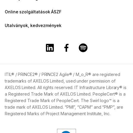
Online szolgáltatások ÁSZF
Utalványok, kedvezmények
A Training360 Linkedin oldala
A Training360 Facebook olda
A Training360 Spotify
ITIL® / PRINCE2® / PRINCE2 Agile® / M_o_R® are registered
trademarks of AXELOS Limited, used under permission of
AXELOS Limited. All rights reserved. IT Infrastructure Library® is
a Registered Trade Mark of AXELOS Limited. PeopleCert® is a
Registered Trade Mark of PeopleCert. The Swirl logo™ is a
trade mark of AXELOS Limited. “PMI”, “CAPM” and “PMP”, are
Registered Marks of Project Management Institute, Inc.