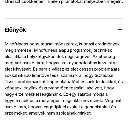
stresszt csökkenteni, a jelen pillanatokat mélyebben megélni.
Előnyök
Mindfulness bemutatása, módszerek, kutatási eredmények
megismerése. Mindfulness alapú programok, technikák
elsajátítása helyzetgyakorlatok segítségével. Az éberség
megtanít minket arra, hogyan kell nyugodtabban kezelni az
élet kihívásait. Ez nem a válasz az élet összes problémájára,
sokkal inkább lehetővé teszi számunkra, hogy tisztábban
lássuk problémáinkat, kapcsolatba léphessünk testünkkel, és
képesek legyünk észrevehetően reagálni, ahelyett, hogy
nagy érzelmekkel reagálnánk. Ez egy sajátos módja a
figyelemnek és a mélységes magunkba nézésnek. Megtanít
minket arra, hogyan engedjük el azokat a gondolatokat és
érzelmeket, amelyek nem szolgálnak minket.