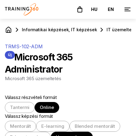
HU
EN
A kosár üres
Informatikai képzések, IT képzések
IT üzemeltető
TRMS-102-ADM
Microsoft 365
Új
Administrator
Microsoft 365 üzemeltetés
Válassz részvételi formát
Tantermi
Online
Válassz képzési formát
Mentorált
E-learning
Blended mentorált