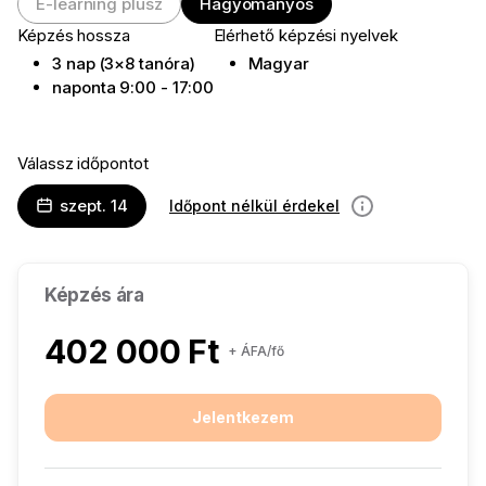
E-learning plusz
Hagyományos
Képzés hossza
Elérhető képzési nyelvek
3 nap (3×8 tanóra)
Magyar
naponta 9:00 - 17:00
Válassz időpontot
szept. 14
Időpont nélkül érdekel
információ
Képzés ára
402 000 Ft
+ ÁFA/fő
Jelentkezem