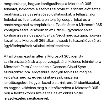
megtanulhatja, hogyan konfigurálhatja a Microsoft 365
tenantot, beleértve a szervezeti profilját, a tenant előfizetési
beállításait, az összetevőszolgáltatásokat, a felhasználói
fiókokat és licenceket, a biztonsági csoportokat és a
rendszergazdai szerepköröket. Ezután áttér a Microsoft 365
konfigurálására, elsősorban az Office-ügyfélkapcsolat
konfigurálására összpontosítva. Végül megvizsgálja, hogyan
kezelheti a Microsoft 365 alkalmazások felhasználóvezérelt
ügyféltelepítéseit vállalati telepítésekhez.
A tanfolyam ezután áttér a Microsoft 365 identity
szinkronizációjának alapos vizsgálatára, különös tekintettel a
Microsoft Entra Connect és a Connect Cloud Sync
szinkronizációra. Megtanulja, hogyan tervezze meg és
valósítsa meg az egyes címtár-szinkronizálási
lehetőségeket, hogyan kezelje a szinkronizált identitásokat,
és hogyan valósítsa meg a jelszókezelést a Microsoft 365-
ben a többfaktoros hitelesítés és az önkiszolgáló
jelszókezelés segítségével.