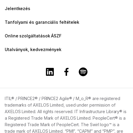
Jelentkezés
Tanfolyami és garanciális feltételek
Online szolgáltatások ÁSZF
Utalványok, kedvezmények
A Training360 Linkedin oldala
A Training360 Facebook olda
A Training360 Spotify
ITIL® / PRINCE2® / PRINCE2 Agile® / M_o_R® are registered
trademarks of AXELOS Limited, used under permission of
AXELOS Limited. All rights reserved. IT Infrastructure Library® is
a Registered Trade Mark of AXELOS Limited. PeopleCert® is a
Registered Trade Mark of PeopleCert. The Swirl logo™ is a
trade mark of AXELOS Limited. “PMI”, “CAPM” and “PMP”, are