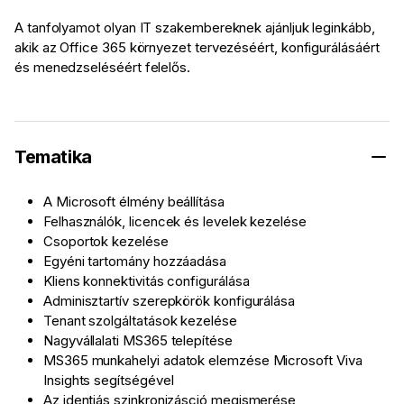
A tanfolyamot olyan IT szakembereknek ajánljuk leginkább,
akik az Office 365 környezet tervezéséért, konfigurálásáért
és menedzseléséért felelős.
Tematika
A Microsoft élmény beállítása
Felhasználók, licencek és levelek kezelése
Csoportok kezelése
Egyéni tartomány hozzáadása
Kliens konnektivitás configurálása
Adminisztartív szerepkörök konfigurálása
Tenant szolgáltatások kezelése
Nagyvállalati MS365 telepítése
MS365 munkahelyi adatok elemzése Microsoft Viva
Insights segítségével
Az identiás szinkronizásció megismerése