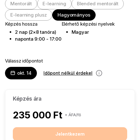
Mentorált
E-learning
Blended mentorált
E-learning plusz
Hagyományos
Képzés hossza
Elérhető képzési nyelvek
2 nap (2×8 tanóra)
Magyar
naponta 9:00 - 17:00
Válassz időpontot
okt. 14
Időpont nélkül érdekel
információ
Képzés ára
235 000 Ft
+ ÁFA/fő
Jelentkezem