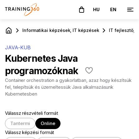
HU
EN
A kosár üres
Informatikai képzések, IT képzések
IT fejlesztő,
JAVA-KUB
Kubernetes Java
programozóknak
Container orchestration a gyakorlatban, azaz hogy készítsük
fel, telepítsük és üzemeltessük Java alkalmazásunk
Kubernetesben
Válassz részvételi formát
Tantermi
Online
Válassz képzési formát