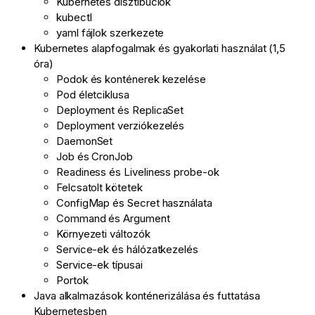
Kubernetes disztibúciók
kubectl
yaml fájlok szerkezete
Kubernetes alapfogalmak és gyakorlati használat (1,5
óra)
Podok és konténerek kezelése
Pod életciklusa
Deployment és ReplicaSet
Deployment verziókezelés
DaemonSet
Job és CronJob
Readiness és Liveliness probe-ok
Felcsatolt kötetek
ConfigMap és Secret használata
Command és Argument
Környezeti változók
Service-ek és hálózatkezelés
Service-ek típusai
Portok
Java alkalmazások konténerizálása és futtatása
Kubernetesben