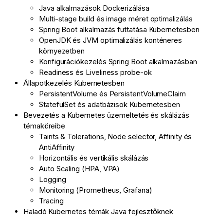
Java alkalmazások Dockerizálása
Multi-stage build és image méret optimalizálás
Spring Boot alkalmazás futtatása Kubernetesben
OpenJDK és JVM optimalizálás konténeres
környezetben
Konfigurációkezelés Spring Boot alkalmazásban
Readiness és Liveliness probe-ok
Állapotkezelés Kubernetesben
PersistentVolume és PersistentVolumeClaim
StatefulSet és adatbázisok Kubernetesben
Bevezetés a Kubernetes üzemeltetés és skálázás
témaköreibe
Taints & Tolerations, Node selector, Affinity és
AntiAffinity
Horizontális és vertikális skálázás
Auto Scaling (HPA, VPA)
Logging
Monitoring (Prometheus, Grafana)
Tracing
Haladó Kubernetes témák Java fejlesztőknek