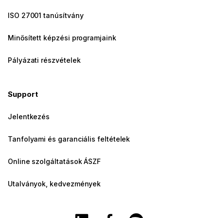
ISO 27001 tanúsítvány
Minősített képzési programjaink
Pályázati részvételek
Support
Jelentkezés
Tanfolyami és garanciális feltételek
Online szolgáltatások ÁSZF
Utalványok, kedvezmények
A Training360 Linkedin oldala
A Training360 Facebook olda
A Training360 Spotify