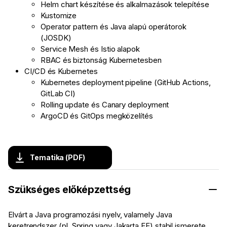
Helm chart készítése és alkalmazások telepítése
Kustomize
Operator pattern és Java alapú operátorok
(JOSDK)
Service Mesh és Istio alapok
RBAC és biztonság Kubernetesben
CI/CD és Kubernetes
Kubernetes deployment pipeline (GitHub Actions,
GitLab CI)
Rolling update és Canary deployment
ArgoCD és GitOps megközelítés
Tematika (PDF)
Szükséges előképzettség
Elvárt a Java programozási nyelv, valamely Java
keretrendszer (pl. Spring vagy Jakarta EE) stabil ismerete,