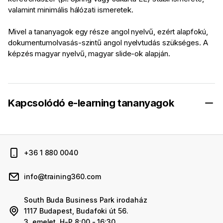
valamint minimális hálózati ismeretek.
Mivel a tananyagok egy része angol nyelvű, ezért alapfokú,
dokumentumolvasás-szintű angol nyelvtudás szükséges. A
képzés magyar nyelvű, magyar slide-ok alapján.
Kapcsolódó e-learning tananyagok
+36 1 880 0040
info@training360.com
South Buda Business Park irodaház
1117 Budapest, Budafoki út 56.
3. emelet, H-P 8:00 - 16:30