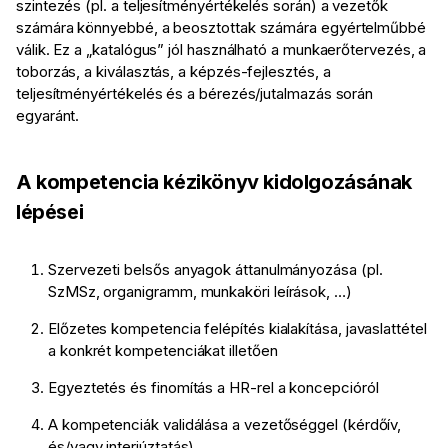
szintezés (pl. a teljesítményértékelés során) a vezetők
számára könnyebbé, a beosztottak számára egyértelműbbé
válik. Ez a „katalógus” jól használható a munkaerőtervezés, a
toborzás, a kiválasztás, a képzés-fejlesztés, a
teljesítményértékelés és a bérezés/jutalmazás során
egyaránt.
A kompetencia kézikönyv kidolgozásának
lépései
Szervezeti belsős anyagok áttanulmányozása (pl.
SzMSz, organigramm, munkaköri leírások, …)
Előzetes kompetencia felépítés kialakítása, javaslattétel
a konkrét kompetenciákat illetően
Egyeztetés és finomítás a HR-rel a koncepcióról
A kompetenciák validálása a vezetőséggel (kérdőív,
és/vagy interjúztatás)