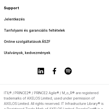
Support
Jelentkezés
Tanfolyami és garanciális feltételek
Online szolgáltatások ÁSZF
Utalványok, kedvezmények
A Training360 Linkedin oldala
A Training360 Facebook olda
A Training360 Spotify
ITIL® / PRINCE2® / PRINCE2 Agile® / M_o_R® are registered
trademarks of AXELOS Limited, used under permission of
AXELOS Limited. All rights reserved. IT Infrastructure Library® is
a Registered Trade Mark of AXELOS Limited. PeopleCert® is a