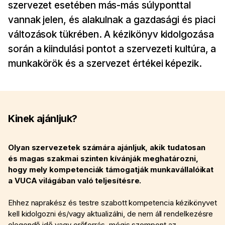
szervezet esetében más-más súlyponttal
vannak jelen, és alakulnak a gazdasági és piaci
változások tükrében. A kézikönyv kidolgozása
során a kiindulási pontot a szervezeti kultúra, a
munkakörök és a szervezet értékei képezik.
Kinek ajánljuk?
Olyan szervezetek számára ajánljuk, akik tudatosan
és magas szakmai szinten kívánják meghatározni,
hogy mely kompetenciák támogatják munkavállalóikat
a VUCA világában való teljesítésre.
Ehhez naprakész és testre szabott kompetencia kézikönyvet
kell kidolgozni és/vagy aktualizálni, de nem áll rendelkezésre
elegendő idő vagy erőforrás, mégis szempont az