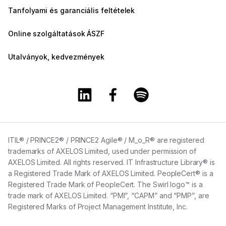
Tanfolyami és garanciális feltételek
Online szolgáltatások ÁSZF
Utalványok, kedvezmények
A Training360 Linkedin oldala
A Training360 Facebook olda
A Training360 Spotify
ITIL® / PRINCE2® / PRINCE2 Agile® / M_o_R® are registered
trademarks of AXELOS Limited, used under permission of
AXELOS Limited. All rights reserved. IT Infrastructure Library® is
a Registered Trade Mark of AXELOS Limited. PeopleCert® is a
Registered Trade Mark of PeopleCert. The Swirl logo™ is a
trade mark of AXELOS Limited. “PMI”, “CAPM” and “PMP”, are
Registered Marks of Project Management Institute, Inc.