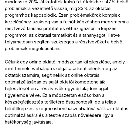
mindössze 20%-át kötötték külső feltételekhez: 47% belső
problémákra vezethető vissza, míg 33% az oktatási
programhoz kapcsolódik. Ezen problémakörök komplex
kezeléséhez szükség van a felnőttképzésben megismerni a
résztvevő tanulási profilját és ehhez igazítani a képzési
programot, az oktatási tematikát és a tananyagot, illetve
folyamatosan segíteni szükséges a résztvevőket a belső
problémáik megoldásában.
Célunk egy online oktatói módszertan kifejlesztése, amely,
mint termék, webalapú szolgáltatásként jelenik meg az
oktatók számára, segít nekik az online oktatás
optimalizálásában és saját oktatói kompetenciáik
fejlesztésében a résztvevők egyedi tulajdonságait
figyelembe véve. Ez a módszertan elsősorban a
készségfejlesztés területére összpontosít, de a teljes
felnőttképzési szegmensben használhatóvá válik az oktatás
optimalizálására és a testre szabás növelésére, így a
hatékonyság javítására.