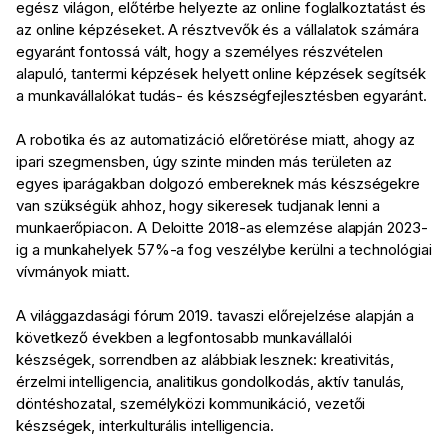
egész világon, előtérbe helyezte az online foglalkoztatást és
az online képzéseket. A résztvevők és a vállalatok számára
egyaránt fontossá vált, hogy a személyes részvételen
alapuló, tantermi képzések helyett online képzések segítsék
a munkavállalókat tudás- és készségfejlesztésben egyaránt.
A robotika és az automatizáció előretörése miatt, ahogy az
ipari szegmensben, úgy szinte minden más területen az
egyes iparágakban dolgozó embereknek más készségekre
van szükségük ahhoz, hogy sikeresek tudjanak lenni a
munkaerőpiacon. A Deloitte 2018-as elemzése alapján 2023-
ig a munkahelyek 57%-a fog veszélybe kerülni a technológiai
vívmányok miatt.
A világgazdasági fórum 2019. tavaszi előrejelzése alapján a
következő években a legfontosabb munkavállalói
készségek, sorrendben az alábbiak lesznek: kreativitás,
érzelmi intelligencia, analitikus gondolkodás, aktív tanulás,
döntéshozatal, személyközi kommunikáció, vezetői
készségek, interkulturális intelligencia.