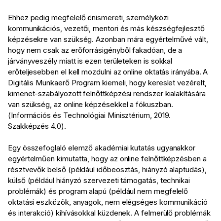
Ehhez pedig megfelelő önismereti, személyközi
kommunikációs, vezetői, mentori és más készségfejlesztő
képzésekre van szükség. Azonban mára egyértelművé vált,
hogy nem csak az erőforrásigényből fakadóan, de a
járványveszély miatt is ezen területeken is sokkal
erőteljesebben el kell mozdulni az online oktatás irányába. A
Digitális Munkaerő Program kiemeli, hogy kereslet vezérelt,
kimenet-szabályozott felnőttképzési rendszer kialakítására
van szükség, az online képzésekkel a fókuszban.
(Információs és Technológiai Minisztérium, 2019.
Szakképzés 4.0).
Egy összefoglaló elemző akadémiai kutatás ugyanakkor
egyértelműen kimutatta, hogy az online felnőttképzésben a
résztvevők belső (például időbeosztás, hiányzó alaptudás),
külső (például hiányzó szervezeti támogatás, technikai
problémák) és program alapú (például nem megfelelő
oktatási eszközök, anyagok, nem elégséges kommunikáció
és interakció) kihívásokkal küzdenek. A felmerülő problémák