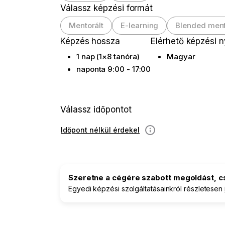
Válassz képzési formát
Mentorált
E-learning
Blended ment
Képzés hossza
Elérhető képzési 
1 nap (1×8 tanóra)
Magyar
naponta 9:00 - 17:00
Válassz időpontot
Időpont nélkül érdekel
információ
Szeretne a cégére szabott megoldást, 
Egyedi képzési szolgáltatásainkról részletesen