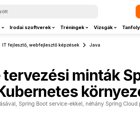
k
Irodai szoftverek
Tréningek
Vizsgák
Tanfoly
IT fejlesztő, webfejlesztő képzések
Java
 tervezési minták Sp
Kubernetes környez
ásával, Spring Boot service-ekkel, néhány Spring Cloud