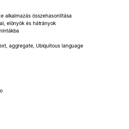
ice alkalmazás összehasonlítása
ai, előnyök és hátrányok
mintákba
ext, aggregate, Ubiquitous language
ro