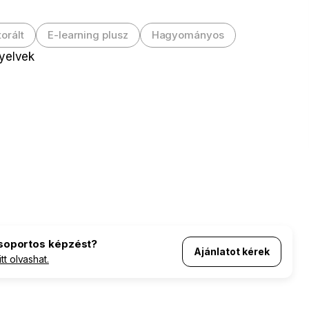
orált
E-learning plusz
Hagyományos
nyelvek
csoportos képzést?
Ajánlatot kérek
itt olvashat.