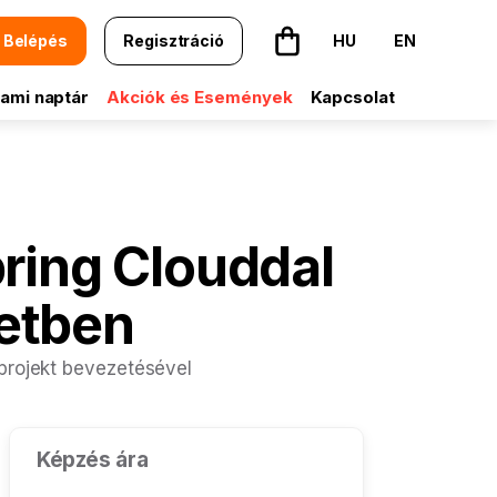
Belépés
Regisztráció
HU
EN
A kosár üres
ami naptár
Akciók és Események
Kapcsolat
ring Clouddal
etben
 projekt bevezetésével
Képzés ára