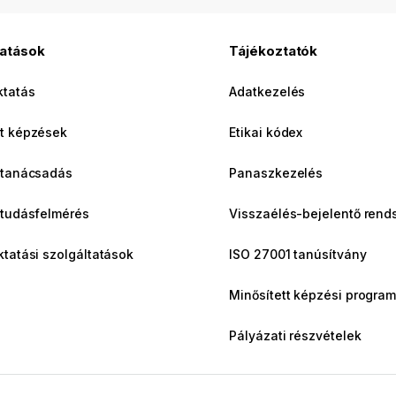
tatások
Tájékoztatók
ktatás
Adatkezelés
t képzések
Etikai kódex
 tanácsadás
Panaszkezelés
 tudásfelmérés
Visszaélés-bejelentő rend
ktatási szolgáltatások
ISO 27001 tanúsítvány
Minősített képzési program
Pályázati részvételek