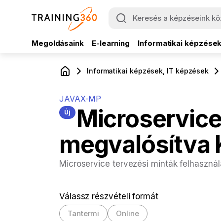
Megoldásaink
E-learning
Informatikai képzése
Informatikai képzések, IT képzések
JAVAX-MP
Microservice
Új
megvalósítva 
Microservice tervezési minták felhasznál
Válassz részvételi formát
Tantermi
Online