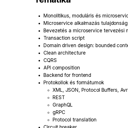
Monolitikus, moduláris és microserv
Microservice alkalmazás tulajdonság
Bevezetés a microservice tervezési 
Transaction script
Domain driven design: bounded cont
Clean architecture
CQRS
API composition
Backend for frontend
Protokollok és formátumok
XML, JSON, Protocol Buffers, Av
REST
GraphQL
gRPC
Protocol translation
Circuit breaker