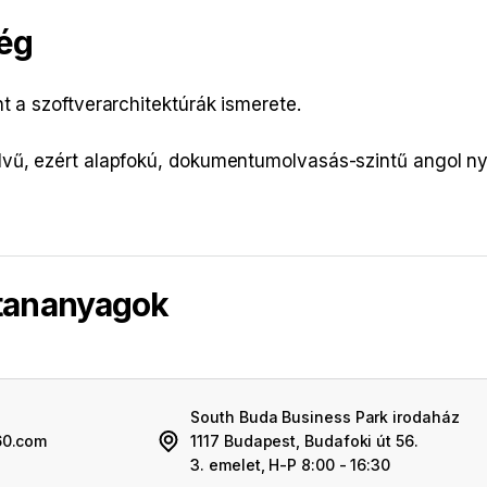
ég
t a szoftverarchitektúrák ismerete.
lvű, ezért alapfokú, dokumentumolvasás-szintű angol 
 tananyagok
South Buda Business Park irodaház
60.com
1117 Budapest, Budafoki út 56.
3. emelet, H-P 8:00 - 16:30