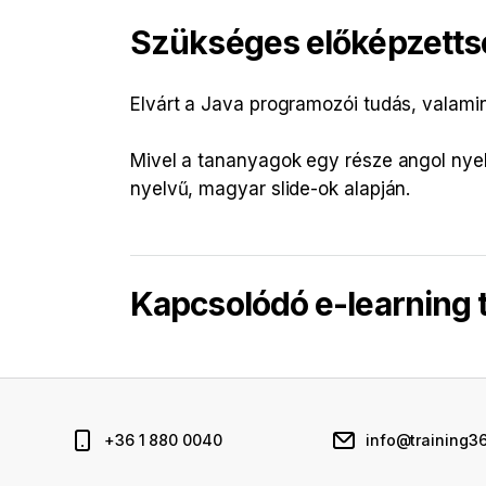
Szükséges előképzetts
Elvárt a Java programozói tudás, valamin
Mivel a tananyagok egy része angol nye
nyelvű, magyar slide-ok alapján.
Kapcsolódó e-learning
+36 1 880 0040
info@training3