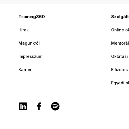
Training360
Szolgál
Hírek
Online o
Magunkról
Mentorál
Impresszum
Oktatási
Karrier
Előzetes
Egyedi o
A Training360 Linkedin oldala
A Training360 Facebook oldala
A Training360 Spotify oldala