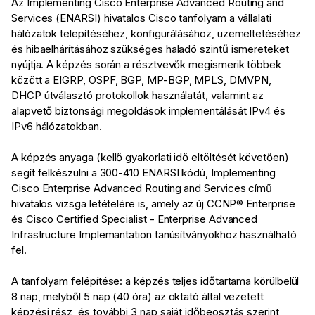
Az Implementing Cisco Enterprise Advanced Routing and
Services (ENARSI) hivatalos Cisco tanfolyam a vállalati
hálózatok telepítéséhez, konfigurálásához, üzemeltetéséhez
és hibaelhárításához szükséges haladó szintű ismereteket
nyújtja. A képzés során a résztvevők megismerik többek
között a EIGRP, OSPF, BGP, MP-BGP, MPLS, DMVPN,
DHCP útválasztó protokollok használatát, valamint az
alapvető biztonsági megoldások implementálását IPv4 és
IPv6 hálózatokban.
A képzés anyaga (kellő gyakorlati idő eltöltését követően)
segít felkészülni a 300-410 ENARSI kódú, Implementing
Cisco Enterprise Advanced Routing and Services című
hivatalos vizsga letételére is, amely az új CCNP® Enterprise
és Cisco Certified Specialist - Enterprise Advanced
Infrastructure Implemantation tanúsítványokhoz használható
fel.
A tanfolyam felépítése: a képzés teljes időtartama körülbelül
8 nap, melyből 5 nap (40 óra) az oktató által vezetett
képzési rész, és további 3 nap saját időbeosztás szerint