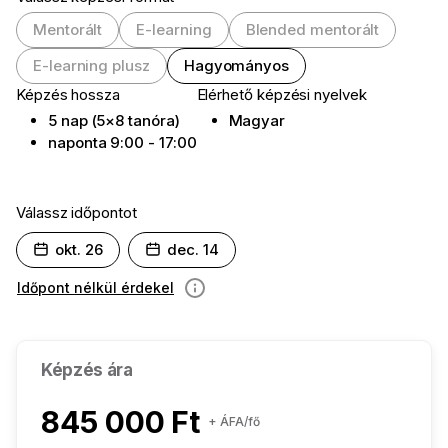
Mentorált
E-learning
Blended mentorált
E-learning plusz
Hagyományos
Képzés hossza
Elérhető képzési nyelvek
5 nap (5×8 tanóra)
Magyar
naponta 9:00 - 17:00
Válassz időpontot
okt. 26
dec. 14
Időpont nélkül érdekel
információ
Képzés ára
845 000 Ft
+ ÁFA/fő