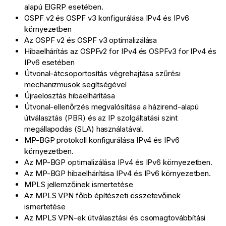
alapú EIGRP esetében.
OSPF v2 és OSPF v3 konfigurálása IPv4 és IPv6
környezetben
Az OSPF v2 és OSPF v3 optimalizálása
Hibaelhárítás az OSPFv2 for IPv4 és OSPFv3 for IPv4 és
IPv6 esetében
Útvonal-átcsoportosítás végrehajtása szűrési
mechanizmusok segítségével
Újraelosztás hibaelhárítása
Útvonal-ellenőrzés megvalósítása a házirend-alapú
útválasztás (PBR) és az IP szolgáltatási szint
megállapodás (SLA) használatával.
MP-BGP protokoll konfigurálása IPv4 és IPv6
környezetben.
Az MP-BGP optimalizálása IPv4 és IPv6 környezetben.
Az MP-BGP hibaelhárítása IPv4 és IPv6 környezetben.
MPLS jellemzőinek ismertetése
Az MPLS VPN főbb építészeti összetevőinek
ismertetése
Az MPLS VPN-ek útválasztási és csomagtovábbítási