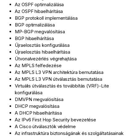
Az OSPF optimalizálása
Az OSPF hibaelhárítása
BGP protokoll implementálása
BGP optimalizálása
MP-BGP megvalósítása
BGP hibaelhárítása
Újraelosztás konfigurálása
Újraelosztás hibaelhárítása
Útvonalvezérlés végrehajtása
Az MPLS felfedezése
Az MPLS L3 VPN architektúra bemutatása
Az MPLS L3 VPN útválasztás bemutatása
Virtuális útválasztás és továbbítás (VRF)-Lite
konfigurálása
DMVPN megvalósítása
DHCP megvalósítása
A DHCP hibaelhárítása
Az IPv6 First Hop Security bevezetése
A Cisco útválasztók védelme
Az infrastruktúra biztonságának és szolgáltatásainak