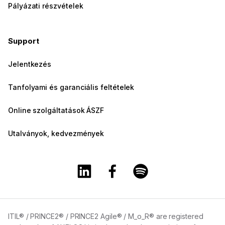
Pályázati részvételek
Support
Jelentkezés
Tanfolyami és garanciális feltételek
Online szolgáltatások ÁSZF
Utalványok, kedvezmények
A Training360 Linkedin oldala
A Training360 Facebook olda
A Training360 Spotify
ITIL® / PRINCE2® / PRINCE2 Agile® / M_o_R® are registered