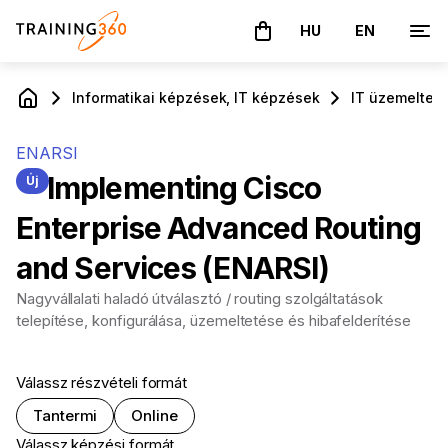
HU
EN
A kosár üres
Informatikai képzések, IT képzések
IT üzemeltető
ENARSI
Implementing Cisco
Új
Enterprise Advanced Routing
and Services (ENARSI)
Nagyvállalati haladó útválasztó / routing szolgáltatások
telepítése, konfigurálása, üzemeltetése és hibafelderítése
Válassz részvételi formát
Tantermi
Online
Válassz képzési formát