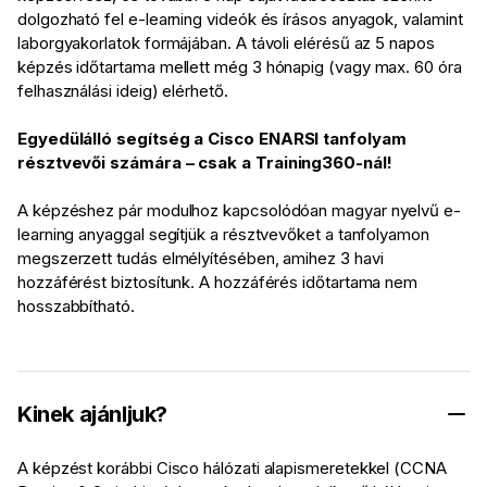
dolgozható fel e-learning videók és írásos anyagok, valamint
laborgyakorlatok formájában. A távoli elérésű az 5 napos
képzés időtartama mellett még 3 hónapig (vagy max. 60 óra
felhasználási ideig) elérhető.
Egyedülálló segítség a Cisco ENARSI tanfolyam
résztvevői számára – csak a Training360-nál!
A képzéshez pár modulhoz kapcsolódóan magyar nyelvű e-
learning anyaggal segítjük a résztvevőket a tanfolyamon
megszerzett tudás elmélyítésében, amihez 3 havi
hozzáférést biztosítunk. A hozzáférés időtartama nem
hosszabbítható.
Kinek ajánljuk?
A képzést korábbi Cisco hálózati alapismeretekkel (CCNA