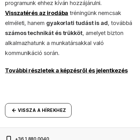
programunk ehhez kíván hozzájárulni.
Visszatérés az irodába
tréningünk nemcsak
elméleti, hanem
gyakorlati tudást is ad
, továbbá
számos technikát és trükköt
, amelyet bizton
alkalmazhatunk a munkatársakkal való
kommunikáció során.
További részletek a képzésről és jelentkezés
VISSZA A HÍREKHEZ
+36 1 880 0040