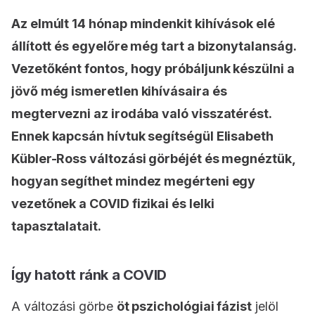
Az elmúlt 14 hónap mindenkit kihívások elé
állított és egyelőre még tart a bizonytalanság.
Vezetőként fontos, hogy próbáljunk készülni a
jövő még ismeretlen kihívásaira és
megtervezni az irodába való visszatérést.
Ennek kapcsán hívtuk segítségül Elisabeth
Kübler-Ross változási görbéjét és megnéztük,
hogyan segíthet mindez megérteni egy
vezetőnek a COVID fizikai és lelki
tapasztalatait.
Így hatott ránk a COVID
A változási görbe
öt pszichológiai fázist
jelöl