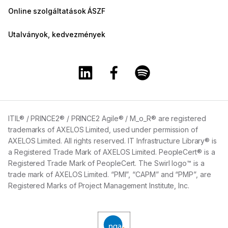
Online szolgáltatások ÁSZF
Utalványok, kedvezmények
A Training360 Linkedin oldala
A Training360 Facebook olda
A Training360 Spotify
ITIL® / PRINCE2® / PRINCE2 Agile® / M_o_R® are registered
trademarks of AXELOS Limited, used under permission of
AXELOS Limited. All rights reserved. IT Infrastructure Library® is
a Registered Trade Mark of AXELOS Limited. PeopleCert® is a
Registered Trade Mark of PeopleCert. The Swirl logo™ is a
trade mark of AXELOS Limited. “PMI”, “CAPM” and “PMP”, are
Registered Marks of Project Management Institute, Inc.