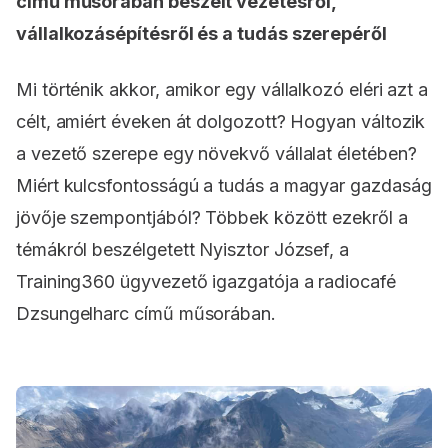
című műsorában beszélt vezetésről,
vállalkozásépítésről és a tudás szerepéről
Mi történik akkor, amikor egy vállalkozó eléri azt a
célt, amiért éveken át dolgozott? Hogyan változik
a vezető szerepe egy növekvő vállalat életében?
Miért kulcsfontosságú a tudás a magyar gazdaság
jövője szempontjából? Többek között ezekről a
témákról beszélgetett Nyisztor József, a
Training360 ügyvezető igazgatója a radiocafé
Dzsungelharc című műsorában.