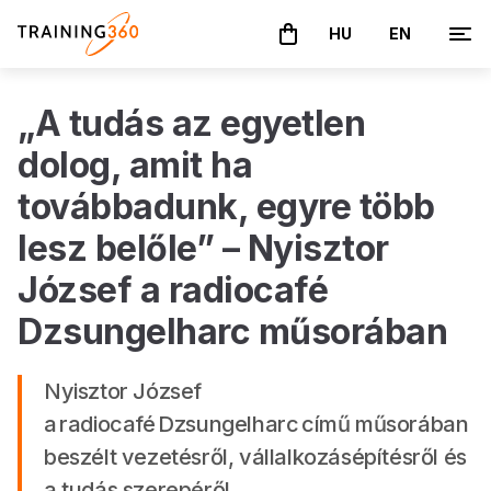
HU
EN
A kosár üres
„A tudás az egyetlen
dolog, amit ha
továbbadunk, egyre több
lesz belőle” – Nyisztor
József a radiocafé
Dzsungelharc műsorában
Nyisztor József
a radiocafé Dzsungelharc című műsorában
beszélt vezetésről, vállalkozásépítésről és
a tudás szerepéről