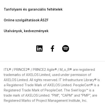
Tanfolyami és garanciális feltételek
Online szolgáltatások ÁSZF
Utalványok, kedvezmények
A Training360 Linkedin oldala
A Training360 Facebook olda
A Training360 Spotify
ITIL® / PRINCE2® / PRINCE2 Agile® / M_o_R® are registered
trademarks of AXELOS Limited, used under permission of
AXELOS Limited. All rights reserved. IT Infrastructure Library® is
a Registered Trade Mark of AXELOS Limited. PeopleCert® is a
Registered Trade Mark of PeopleCert. The Swirl logo™ is a
trade mark of AXELOS Limited. “PMI”, “CAPM” and “PMP”, are
Registered Marks of Project Management Institute, Inc.