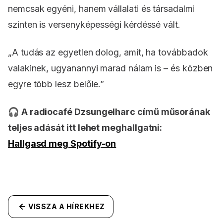
nemcsak egyéni, hanem vállalati és társadalmi
szinten is versenyképességi kérdéssé vált.
„A tudás az egyetlen dolog, amit, ha továbbadok
valakinek, ugyanannyi marad nálam is – és közben
egyre több lesz belőle.”
🎧
A radiocafé Dzsungelharc című műsorának
teljes adását itt lehet meghallgatni:
Hallgasd meg Spotify-on
VISSZA A HÍREKHEZ