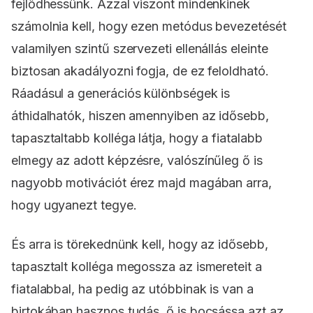
fejlődhessünk. Azzal viszont mindenkinek
számolnia kell, hogy ezen metódus bevezetését
valamilyen szintű szervezeti ellenállás eleinte
biztosan akadályozni fogja, de ez feloldható.
Ráadásul a generációs különbségek is
áthidalhatók, hiszen amennyiben az idősebb,
tapasztaltabb kolléga látja, hogy a fiatalabb
elmegy az adott képzésre, valószínűleg ő is
nagyobb motivációt érez majd magában arra,
hogy ugyanezt tegye.
És arra is törekednünk kell, hogy az idősebb,
tapasztalt kolléga megossza az ismereteit a
fiatalabbal, ha pedig az utóbbinak is van a
birtokában hasznos tudás, ő is bocsássa azt az