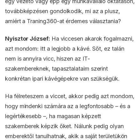
egy vezető vagy épp egy munkavállaló oktatáson,
továbbképzésen gondolkodik, mi az a plusz,
amiért a Traning360-at érdemes választania?
Nyisztor József:
Ha viccesen akarok fogalmazni,
azt mondom: itt a legjobb a kávé. Sőt, ez talán
nem is annyira vicc, hiszen az IT-
szakembereknek, tapasztalataim szerint
konkrétan ipari kávégépekre van szükségük.
Ha félreteszem a viccet, akkor pedig azt mondom,
hogy mindenki számára az a legfontosabb – és a
legértékesebb –, ha magasan képzett
szakemberek képzik őket. Nálunk pedig olyan
emberektől tanulhatnak, akik a saját területükön