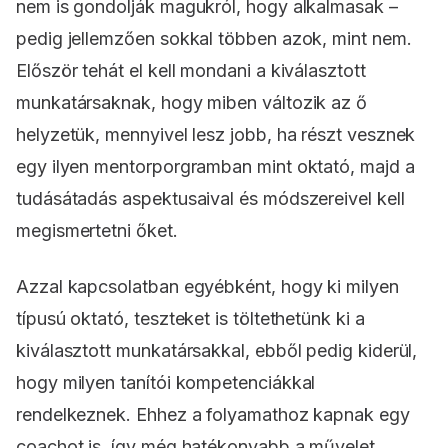
nem is gondolják magukról, hogy alkalmasak –
pedig jellemzően sokkal többen azok, mint nem.
Először tehát el kell mondani a kiválasztott
munkatársaknak, hogy miben változik az ő
helyzetük, mennyivel lesz jobb, ha részt vesznek
egy ilyen mentorporgramban mint oktató, majd a
tudásátadás aspektusaival és módszereivel kell
megismertetni őket.
Azzal kapcsolatban egyébként, hogy ki milyen
típusú oktató, teszteket is töltethetünk ki a
kiválasztott munkatársakkal, ebből pedig kiderül,
hogy milyen tanítói kompetenciákkal
rendelkeznek. Ehhez a folyamathoz kapnak egy
coachot is, így még hatékonyabb a művelet.