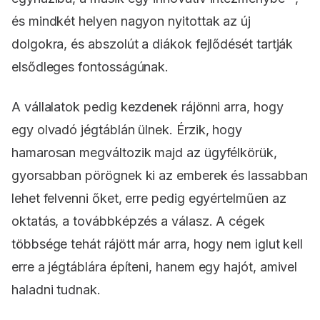
és mindkét helyen nagyon nyitottak az új
dolgokra, és abszolút a diákok fejlődését tartják
elsődleges fontosságúnak.
A vállalatok pedig kezdenek rájönni arra, hogy
egy olvadó jégtáblán ülnek. Érzik, hogy
hamarosan megváltozik majd az ügyfélkörük,
gyorsabban pörögnek ki az emberek és lassabban
lehet felvenni őket, erre pedig egyértelműen az
oktatás, a továbbképzés a válasz. A cégek
többsége tehát rájött már arra, hogy nem iglut kell
erre a jégtáblára építeni, hanem egy hajót, amivel
haladni tudnak.