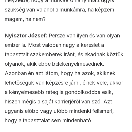
helyzetbe, hogy a munkaerőhiány miatt úgyis
szükség van valahol a munkámra, ha képzem
magam, ha nem?
Nyisztor József:
Persze van ilyen és van olyan
ember is. Most valóban nagy a kereslet a
tapasztalt szakemberek iránt, és akadnak köztük
olyanok, akik ebbe belekényelmesednek.
Azonban én azt látom, hogy ha azok, akiknek
lehetőségük van képzésre járni, élnek vele, akkor
a kényelmesebb réteg is gondolkodóba esik,
hiszen mégis a saját karrierjéről van szó. Azt
ugyanis előbb vagy utóbb mindenki felismeri,
hogy a tapasztalat sem mindenható.