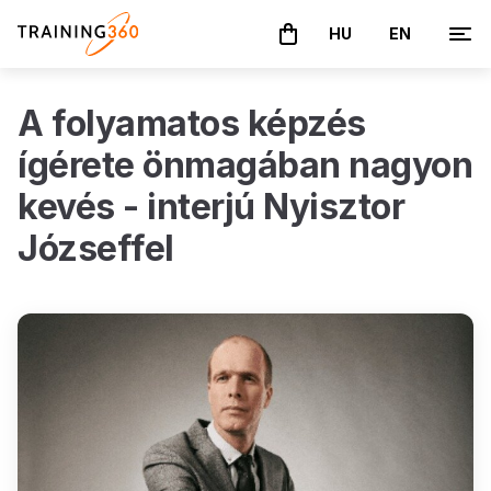
HU
EN
A kosár üres
A folyamatos képzés
ígérete önmagában nagyon
kevés - interjú Nyisztor
Józseffel