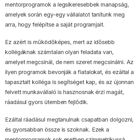
mentorprogramok a legsikeresebbek manapság,
amelyek során egy-egy vállalatot tanítunk meg
arra, hogy felépítse a saját programjait.
Ez azért is működőképes, mert az idősebb
kollégáknak számtalan olyan feladata van,
amelyet megcsinál, de nem szeret megcsinálni. Az
ilyen programok bevonják a fiatalokat, és ezáltal a
tapasztalt kolléga is segítséget kap, és az újonnan
felvett munkavállaló is hasznosnak érzi magát,
ráadásul gyors ütemben fejlődik.
Ezáltal ráadásul megtanulnak csapatban dolgozni,
és gyorsabban össze is szoknak. Ezek a
mentorprogramok sok esetben szimmetrikussá