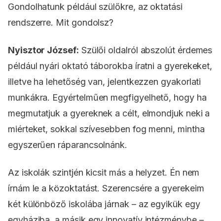
Gondolhatunk például szülőkre, az oktatási
rendszerre. Mit gondolsz?
Nyisztor József:
Szülői oldalról abszolút érdemes
például nyári oktató táborokba íratni a gyerekeket,
illetve ha lehetőség van, jelentkezzen gyakorlati
munkákra. Egyértelműen megfigyelhető, hogy ha
megmutatjuk a gyereknek a célt, elmondjuk neki a
miérteket, sokkal szívesebben fog menni, mintha
egyszerűen ráparancsolnánk.
Az iskolák szintjén kicsit más a helyzet. Én nem
írnám le a közoktatást. Szerencsére a gyerekeim
két különböző iskolába járnak – az egyikük egy
egyháziba, a másik egy innovatív intézménybe –,