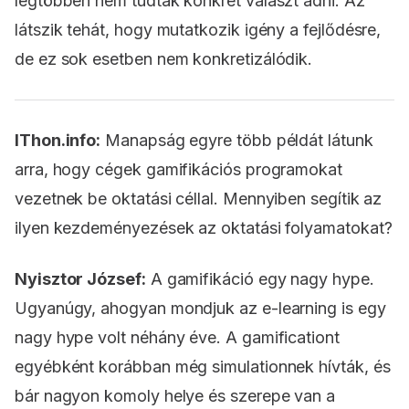
legtöbben nem tudtak konkrét választ adni. Az
látszik tehát, hogy mutatkozik igény a fejlődésre,
de ez sok esetben nem konkretizálódik.
IThon.info:
Manapság egyre több példát látunk
arra, hogy cégek gamifikációs programokat
vezetnek be oktatási céllal. Mennyiben segítik az
ilyen kezdeményezések az oktatási folyamatokat?
Nyisztor József:
A gamifikáció egy nagy hype.
Ugyanúgy, ahogyan mondjuk az e-learning is egy
nagy hype volt néhány éve. A gamificationt
egyébként korábban még simulationnek hívták, és
bár nagyon komoly helye és szerepe van a