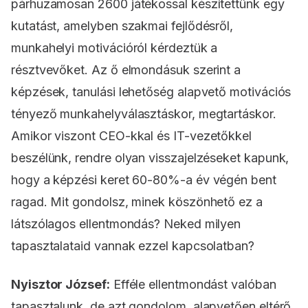
párhuzamosan 2600 játékossal készítettünk egy
kutatást, amelyben szakmai fejlődésről,
munkahelyi motivációról kérdeztük a
résztvevőket. Az ő elmondásuk szerint a
képzések, tanulási lehetőség alapvető motivációs
tényező munkahelyválasztáskor, megtartáskor.
Amikor viszont CEO-kkal és IT-vezetőkkel
beszélünk, rendre olyan visszajelzéseket kapunk,
hogy a képzési keret 60-80%-a év végén bent
ragad. Mit gondolsz, minek köszönhető ez a
látszólagos ellentmondás? Neked milyen
tapasztalataid vannak ezzel kapcsolatban?
Nyisztor József:
Efféle ellentmondást valóban
tapasztalunk, de azt gondolom, alapvetően eltérő