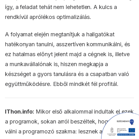
így, a feladat tehát nem lehetetlen. A kulcs a
rendkívül aprólékos optimalizálás.
A folyamat elején megtanítjuk a hallgatókat
hatékonyan tanulni, asszertíven kommunikálni, és
ez hatalmas előnyt jelent majd a cégnek is, illetve
a munkavállalónak is, hiszen megkapja a
készséget a gyors tanulásra és a csapatban való
együttműködésre. Ebből mindkét fél profitál.
IThon.info:
Mikor első alkalommal indultak el ezek
a programok, sokan arról beszéltek, hogy szét fog
válni a programozó szakma: lesznek az intenzív