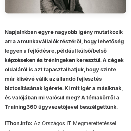
Napjainkban egyre nagyobb igény mutatkozik
arra a munkavállalók részéről, hogy lehetőség
legyen a fejlődésre, például külső/belső
képzéseken és tréningeken keresztül. A cégek
oldaláról is azt tapasztalhatjuk, hogy szinte
már klisévé válik az állandó fejlesztés
biztosításának ígérete. Ki mit ígér a másiknak,
és valójában mi valósul meg? A témakörről a
Training360 ügyvezetőjével beszélgettünk.
IThon.info:
Az Országos IT Megmérettetéssel