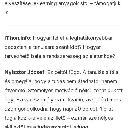
elkészítése, e-learning anyagok stb. – támogatjuk
is.
IThon.info:
Hogyan lehet a leghatékonyabban
beosztani a tanulásra szánt időt? Hogyan
tervezhető bele a rendszeresség az életünkbe?
Nyisztor József:
Ez céltól függ. A tanulás alfája
és omegája, hogy a tudás nem átadható, hanem
átvehető. Személyes motiváció nélkül tehát bukott
ügy. Ha van személyes motiváció, akkor érdemes
azon gondolkodni, hogy napi 20 percet, 1 órát
foglalkozik-e vele az illető – ez már személyes
skillektől és a tudásanyagtól is függ.