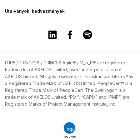
Utalványok, kedvezmények
A Training360 Linkedin oldala
A Training360 Facebook olda
A Training360 Spotify
ITIL® / PRINCE2® / PRINCE2 Agile® / M_o_R® are registered
trademarks of AXELOS Limited, used under permission of
AXELOS Limited. All rights reserved. IT Infrastructure Library® is
a Registered Trade Mark of AXELOS Limited. PeopleCert® is a
Registered Trade Mark of PeopleCert. The Swirl logo™ is a
trade mark of AXELOS Limited. “PMI”, “CAPM” and “PMP”, are
Registered Marks of Project Management Institute, Inc.