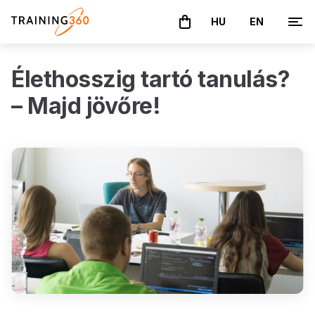
HU
EN
A kosár üres
Élethosszig tartó tanulás?
– Majd jövőre!