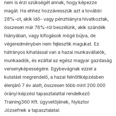
nem is érzi szükségét annak, hogy képezze
magát. Ha ehhez hozzávesszük azt a további
28%-ot, akik idő- vagy pénzhiányra hivatkoztak,
összesen már 76%-ról beszélünk, akik szándék
hiányában, vagy kifogások mögé bújva, de
végeredményben nem fejlesztik magukat. Ez
hátrányos kihatással van a hazai munkavállalók,
munkaadók, és ezáltal az egész magyar gazdaság
versenyképességére. Egybevágnak ezzel a
kutatást megrendelő, a hazai felnőttképzésben
élenjáró 7 év alatt, összesen több mint
200.000
órányi képzési tapasztalattal rendelkező
Training360 Kft. ügyvetőjének, Nyisztor
Józsefnek a tapasztalatai: