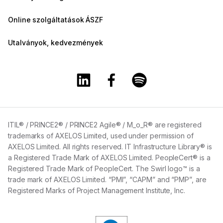
Online szolgáltatások ÁSZF
Utalványok, kedvezmények
A Training360 Linkedin oldala
A Training360 Facebook olda
A Training360 Spotify
ITIL® / PRINCE2® / PRINCE2 Agile® / M_o_R® are registered
trademarks of AXELOS Limited, used under permission of
AXELOS Limited. All rights reserved. IT Infrastructure Library® is
a Registered Trade Mark of AXELOS Limited. PeopleCert® is a
Registered Trade Mark of PeopleCert. The Swirl logo™ is a
trade mark of AXELOS Limited. “PMI”, “CAPM” and “PMP”, are
Registered Marks of Project Management Institute, Inc.