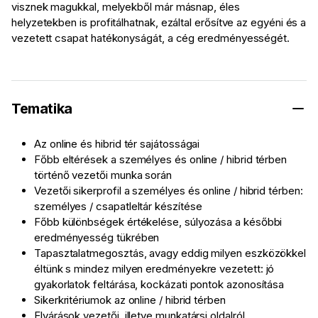
visznek magukkal, melyekből már másnap, éles
helyzetekben is profitálhatnak, ezáltal erősítve az egyéni és a
vezetett csapat hatékonyságát, a cég eredményességét.
Tematika
Az online és hibrid tér sajátosságai
Főbb eltérések a személyes és online / hibrid térben
történő vezetői munka során
Vezetői sikerprofil a személyes és online / hibrid térben:
személyes / csapatleltár készítése
Főbb különbségek értékelése, súlyozása a későbbi
eredményesség tükrében
Tapasztalatmegosztás, avagy eddig milyen eszközökkel
éltünk s mindez milyen eredményekre vezetett: jó
gyakorlatok feltárása, kockázati pontok azonosítása
Sikerkritériumok az online / hibrid térben
Elvárások vezetői, illetve munkatársi oldalról