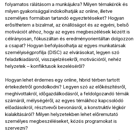
folyamatos rálátásom a munkájukra? Milyen témakörök és
milyen gyakorisággal indokolhatják az online, illetve
személyes formában tartandó egyeztetéseket? Hogyan
erősíthetem a bizalmat, az önállóságot és az egyéni, belső
motivációt ahhoz, hogy az egyes megbeszélések között is
célirányosan, fókuszáltan és eredményorientáltan dolgozzon
a csapat? Hogyan befolyásolhatja az egyes munkatársak
személyiségprofilja (DISC) az elvárásokat, legyen szó
feladatkiadásról, visszajelzésekről, motivációról, nehéz
helyzetek – konfliktusok kezeléséről?
Hogyan lehet érdemes egy online, hibrid térben tartott
értekezletről gondolkodni? Legyen szó az előkészítésről,
meghívottakról, időgazdálkodásról, a feldolgozandó témák
számáról, mélységéről, az egyes témákhoz kapcsolódó
előadásokról, résztvevői bevonásról, a konstruktív légkör
kialakításáról? Milyen helyzetekben lehet előremutató
személyes megbeszéléseket, közös programokat is
szervezni?