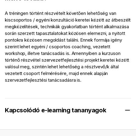
A tréningen történt részvételt követően lehetőség van
kiscsoportos / egyéni konzultáció keretei között az átbeszélt
megközelítések, technikák gyakorlatban történt alkalmazása
során szerzett tapasztalatokat közösen elemezni, a nyitott
pontokra közösen megoldást találni. Ennek formája igény
szerint lehet egyéni / csoportos coaching, vezetett
workshop, illetve tanácsadás is. Amennyiben a kurzuson
történő részvétel szervezetfejlesztési projekt keretei között
valósul meg, szintén lehet lehetőség a résztvevő/k által
vezetett csoport felmérésére, majd ennek alapján
szervezetfejlesztési tanácsadásra is.
Kapcsolódó e-learning tananyagok