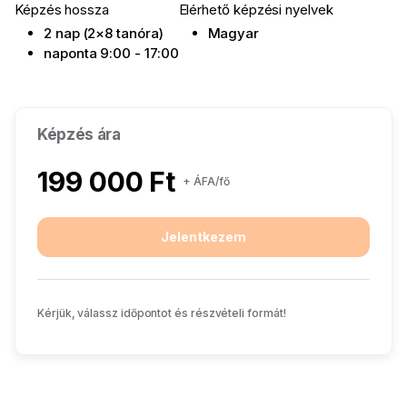
Képzés hossza
Elérhető képzési nyelvek
2 nap (2×8 tanóra)
Magyar
naponta 9:00 - 17:00
Képzés ára
199 000 Ft
+ ÁFA/fő
Jelentkezem
Kérjük, válassz időpontot és részvételi formát!