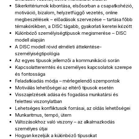
Sikerkritériumok kibontása, elsősorban a csapatkohézió,
motiváció, bizalom, helyzetfüggő vezetés, online
megbeszélések – előadások szervezése – tartása főbb
témakörökben, a DISC tágabb, gyakorlati keretei között
Különböző személyiségtípusok megismerése – DISC
modell alapján
A DISC modell rövid elméleti áttekintése-
személyiségtipológia
Az egyes típusok jellemzői a kommunikáció során
Kapcsolatteremtés és személyes kapcsolatok szerepe
és fontossága
Feladatkiadás módja – mérlegelendő szempontok
Motiválás lehetőségei az eltérő típusok esetén
Visszajelzések adása és fogadása munkatársi és
felettesi viszonylatban
Lehetséges konfliktusok forrásai, az oldás lehetőségei
Munkaritmus, tempó, ütem
Változásokhoz való viszony – az alkalmazkodás
személyes útjai
Hogyan kezeljük a különböző típusokat