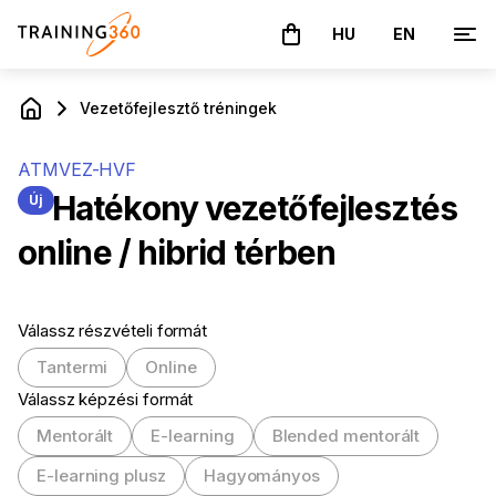
HU
EN
A kosár üres
Vezetőfejlesztő tréningek
ATMVEZ-HVF
Hatékony vezetőfejlesztés
Új
online / hibrid térben
Válassz részvételi formát
Tantermi
Online
Válassz képzési formát
Mentorált
E-learning
Blended mentorált
E-learning plusz
Hagyományos