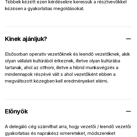
Többek között ezen kérdésekre keressük a résztvevőkkel
közösen a gyakorlatias megoldásokat.
Kinek ajánljuk?
Elsősorban operatív vezetőknek és leendő vezetőknek, akik
olyan vállalati kultúrából érkeznek, illetve olyan kultúrába
tartanak, ahol az otthoni, illetve a hibrid munkavégzés a
mindennapok részévé vált s ahol vezetőként ebben a
megváltozott közegben kell eredményeket elérni.
Előnyök
A delegáló cég számíthat arra, hogy vezetői / leendő vezetői
gyakorlatias és naprakész ismereteket, módszereket