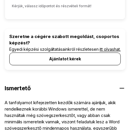
Kérjük, válassz időpontot és részvételi formát!
Szeretne a cégére szabott megoldást, csoportos
képzést?
Egyedi képzési szolgáltatásainkról részletesen
itt olvashat.
Ajánlatot kérek
Ismertető
A tanfolyamot kifejezetten kezdők számára ajánljuk, akik
rendelkeznek korábbi Windows ismerettel, de nem
használtak még szövegszerkesztőt, vagy abban csak
minimális ismereteik vannak, viszont feladatuk lesz a Word
szövegszerkesztő mindennapos használata, egyszerűbb