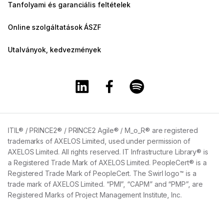
Tanfolyami és garanciális feltételek
Online szolgáltatások ÁSZF
Utalványok, kedvezmények
A Training360 Linkedin oldala
A Training360 Facebook olda
A Training360 Spotify
ITIL® / PRINCE2® / PRINCE2 Agile® / M_o_R® are registered
trademarks of AXELOS Limited, used under permission of
AXELOS Limited. All rights reserved. IT Infrastructure Library® is
a Registered Trade Mark of AXELOS Limited. PeopleCert® is a
Registered Trade Mark of PeopleCert. The Swirl logo™ is a
trade mark of AXELOS Limited. “PMI”, “CAPM” and “PMP”, are
Registered Marks of Project Management Institute, Inc.