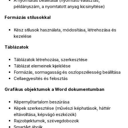
A nyomtatás beállításai (nyomtató választás,
példányszám, a nyomtatott anyag kicsinyítése)
Formázás stílusokkal
Kész stílusok használata, módosítása, létrehozása és
kezelése
Táblázatok
Táblázatok létrehozása, szerkesztése
Táblázat elemeinek kijelölése
Formázás, sormagasság és oszlopszélesség beállítása
Cellaegyesítés és felosztás
Grafikus objektumok a Word dokumentumban
Képernyőtartalom beszúrása
Képek szerkesztése (művészi képhatások, háttér
eltávolítása, képvágó eszközök)
Rajzobjektumok, szövegdobozok
SmartArt ábrák