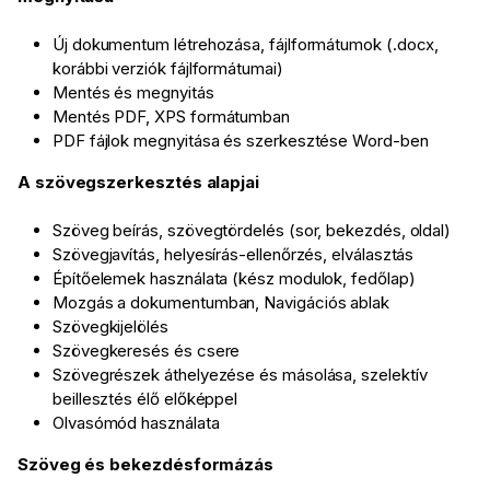
Új dokumentum létrehozása, fájlformátumok (.docx,
korábbi verziók fájlformátumai)
Mentés és megnyitás
Mentés PDF, XPS formátumban
PDF fájlok megnyitása és szerkesztése Word-ben
A szövegszerkesztés alapjai
Szöveg beírás, szövegtördelés (sor, bekezdés, oldal)
Szövegjavítás, helyesírás-ellenőrzés, elválasztás
Építőelemek használata (kész modulok, fedőlap)
Mozgás a dokumentumban, Navigációs ablak
Szövegkijelölés
Szövegkeresés és csere
Szövegrészek áthelyezése és másolása, szelektív
beillesztés élő előképpel
Olvasómód használata
Szöveg és bekezdésformázás