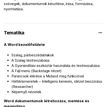
szövegek, dokumentumok készítése, írása, formázása,
nyomtatása.
Tematika
A Word kezelőfelülete
Szalag, párbeszédablakok
A Szalag testreszabása
A Gyorsindítási eszköztár használata és testreszabása
A Fájl menü (Backstage nézet)
Parancsok elérése a Mutasd meg funkcióval
Háttérismeretek – Intelligens keresés, idézet beszúrása
(Researcher)
Képernyő nézetek
Word dokumentumok létrehozása, mentése és
megnyitása