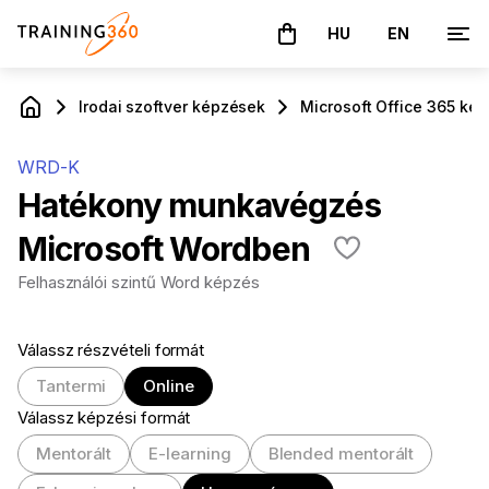
HU
EN
A kosár üres
Irodai szoftver képzések
Microsoft Office 365 ké
WRD-K
Hatékony munkavégzés
Microsoft Wordben
Felhasználói szintű Word képzés
Válassz részvételi formát
Tantermi
Online
Válassz képzési formát
Mentorált
E-learning
Blended mentorált