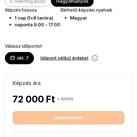
E-learning plusz
Hagyományos
Képzés hossza
Elérhető képzési nyelvek
1 nap (1×8 tanóra)
Magyar
naponta 9:00 - 17:00
Válassz időpontot
okt. 7
Időpont nélkül érdekel
információ
Képzés ára
72 000 Ft
+ ÁFA/fő
Jelentkezem