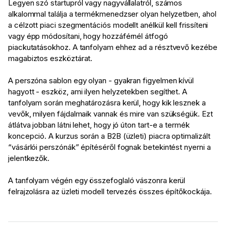
Legyen szó startupról vagy nagyvállalatról, számos
alkalommal találja a termékmenedzser olyan helyzetben, ahol
a célzott piaci szegmentációs modellt anélkül kell frissíteni
vagy épp módosítani, hogy hozzáférnél átfogó
piackutatásokhoz. A tanfolyam ehhez ad a résztvevő kezébe
magabiztos eszköztárat.
A perszóna sablon egy olyan - gyakran figyelmen kívül
hagyott - eszköz, ami ilyen helyzetekben segíthet. A
tanfolyam során meghatározásra kerül, hogy kik lesznek a
vevők, milyen fájdalmaik vannak és mire van szükségük. Ezt
átlátva jobban látni lehet, hogy jó úton tart-e a termék
koncepció. A kurzus során a B2B (üzleti) piacra optimalizált
“vásárlói perszónák” építéséről fognak betekintést nyerni a
jelentkezők.
A tanfolyam végén egy összefoglaló vászonra kerül
felrajzolásra az üzleti modell tervezés összes építőkockája.