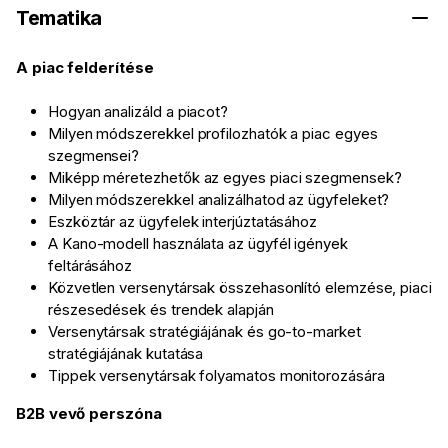
Tematika
A piac felderítése
Hogyan analizáld a piacot?
Milyen módszerekkel profilozhatók a piac egyes
szegmensei?
Miképp méretezhetők az egyes piaci szegmensek?
Milyen módszerekkel analizálhatod az ügyfeleket?
Eszköztár az ügyfelek interjúztatásához
A Kano-modell használata az ügyfél igények
feltárásához
Közvetlen versenytársak összehasonlító elemzése, piaci
részesedések és trendek alapján
Versenytársak stratégiájának és go-to-market
stratégiájának kutatása
Tippek versenytársak folyamatos monitorozására
B2B vevő perszóna