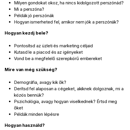
Milyen gondokat okoz, ha nincs kidolgozott perszónád?
Mi a perszóna?
Példák jó perszónák
Hogyan ismerheted fel, amikor nem jók a perszónák?
Hogyan kezdj bele?
Pontosítsd az üzleti és marketing céljaid
Kutasd le a piacod és az igényeket
Vond be a megfelelő szerepkörű embereket
Mire van még szükség?
Demográfia, avagy kik ők?
Derítsd fel alaposan a cégeket, akiknek dolgoznak, mi a
közös bennük?
Pszichológia, avagy hogyan viselkednek? Értsd meg
őket
Példák minden lépésre
Hogyan használd?