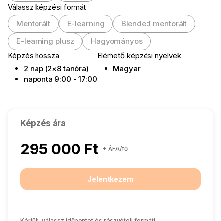
Válassz képzési formát
Mentorált
E-learning
Blended mentorált
E-learning plusz
Hagyományos
Képzés hossza
Elérhető képzési nyelvek
2 nap (2×8 tanóra)
Magyar
naponta 9:00 - 17:00
Képzés ára
295 000 Ft
+ ÁFA/fő
Jelentkezem
Kérjük, válassz időpontot és részvételi formát!