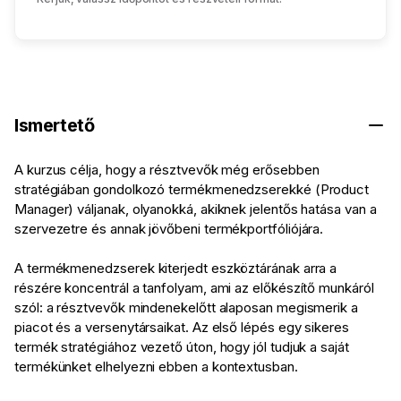
Ismertető
A kurzus célja, hogy a résztvevők még erősebben
stratégiában gondolkozó termékmenedzserekké (Product
Manager) váljanak, olyanokká, akiknek jelentős hatása van a
szervezetre és annak jövőbeni termékportfóliójára.
A termékmenedzserek kiterjedt eszköztárának arra a
részére koncentrál a tanfolyam, ami az előkészítő munkáról
szól: a résztvevők mindenekelőtt alaposan megismerik a
piacot és a versenytársaikat. Az első lépés egy sikeres
termék stratégiához vezető úton, hogy jól tudjuk a saját
termékünket elhelyezni ebben a kontextusban.