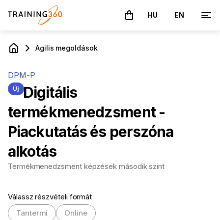
HU
EN
A kosár üres
Agilis megoldások
DPM-P
Digitális
Új
termékmenedzsment -
Piackutatás és perszóna
alkotás
Termékmenedzsment képzések második szint
Válassz részvételi formát
Tantermi
Online