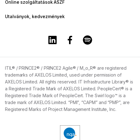
Online szolgáltatások ÁSZF
Utalványok, kedvezmények
A Training360 Linkedin oldala
A Training360 Facebook olda
A Training360 Spotify
ITIL® / PRINCE2® / PRINCE2 Agile® / M_o_R® are registered
trademarks of AXELOS Limited, used under permission of
AXELOS Limited. All rights reserved. IT Infrastructure Library® is
a Registered Trade Mark of AXELOS Limited. PeopleCert® is a
Registered Trade Mark of PeopleCert. The Swirl logo™ is a
trade mark of AXELOS Limited. “PMI”, “CAPM” and “PMP”, are
Registered Marks of Project Management Institute, Inc.