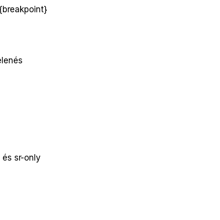
-{breakpoint}
elenés
 és sr-only