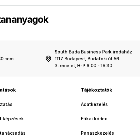
 tananyagok
South Buda Business Park irodaház
60.com
1117 Budapest, Budafoki út 56.
3. emelet, H-P 8:00 - 16:30
tatások
Tájékoztatók
ktatás
Adatkezelés
t képzések
Etikai kódex
 tanácsadás
Panaszkezelés