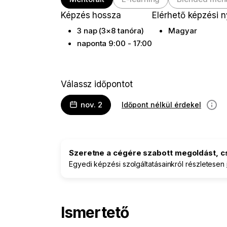
Képzés hossza
Elérhető képzési 
3 nap (3×8 tanóra)
Magyar
naponta 9:00 - 17:00
Válassz időpontot
nov. 2
Időpont nélkül érdekel
inform
Szeretne a cégére szabott megoldást, 
Egyedi képzési szolgáltatásainkról részletesen
Ismertető