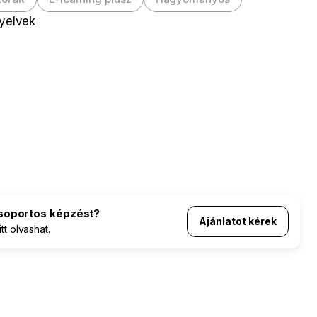
nyelvek
áció
csoportos képzést?
Ajánlatot kérek
itt olvashat.