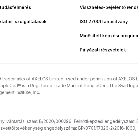
 tudásfelmérés
Visszaélés-bejelentő rend
ktatási szolgáltatások
ISO 27001 tanúsítvány
Minősített képzési program
Pályázati részvételek
 trademarks of AXELOS Limited, used under permission of AXELOS Limit
opleCert® is a Registered Trade Mark of PeopleCert. The Swirl logo™
ment Institute, Inc.
nyilvántartási szám:
B/2020/000296,
Felnőttképzési engedélyszám:
vetítői tevékenység engedélyszáma:
BP/0701/17326-2/2016-1060,