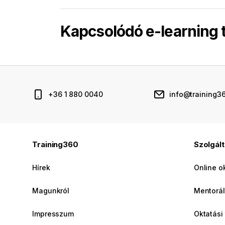
Kapcsolódó e-learning
+36 1 880 0040
info@training3
Training360
Szolgál
Hírek
Online o
Magunkról
Mentorál
Impresszum
Oktatási