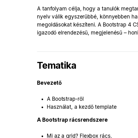
A tanfolyam célja, hogy a tanulók megta
nyelv válik egyszerűbbé, könnyebben ha
megoldásokat készíteni. A Bootstrap 4 C
igazodó elrendezésű, megjelenésű – honlap
Tematika
Bevezető
A Bootstrap-ről
Használat, a kezdő template
A Bootstrap rácsrendszere
Mi az a grid? Flexbox rács.