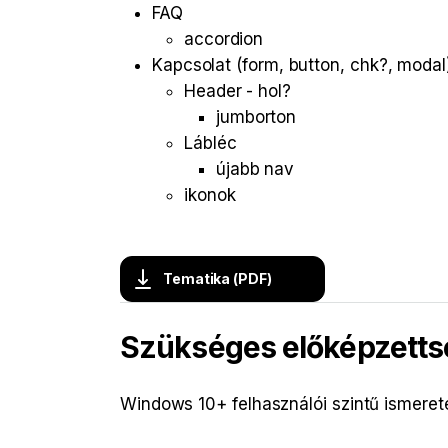
FAQ
accordion
Kapcsolat (form, button, chk?, modal
Header - hol?
jumborton
Lábléc
újabb nav
ikonok
Tematika (PDF)
Szükséges előképzetts
Windows 10+ felhasználói szintű ismere