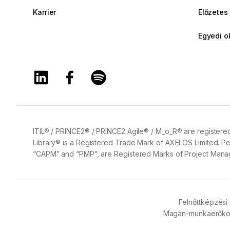
Karrier
Előzetes
Egyedi o
A Training360 Linkedin oldala
A Training360 Facebook oldala
A Training360 Spotify oldala
ITIL® / PRINCE2® / PRINCE2 Agile® / M_o_R® are registered
Library® is a Registered Trade Mark of AXELOS Limited. Pe
“CAPM” and “PMP”, are Registered Marks of Project Manage
Felnőttképzési 
Magán-munkaerőköz