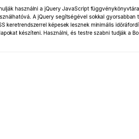
nulják használni a jQuery JavaScript függvénykönyvtára
sználhatóvá. A jQuery segítségével sokkal gyorsabban
SS keretrendszerrel képesek lesznek minimális időráford
okat készíteni. Használni, és testre szabni tudják a Boo