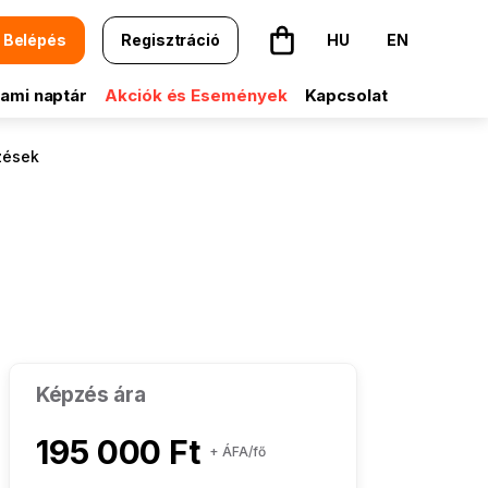
Belépés
Regisztráció
HU
EN
A kosár üres
ami naptár
Akciók és Események
Kapcsolat
zések
Képzés ára
195 000 Ft
+ ÁFA/fő