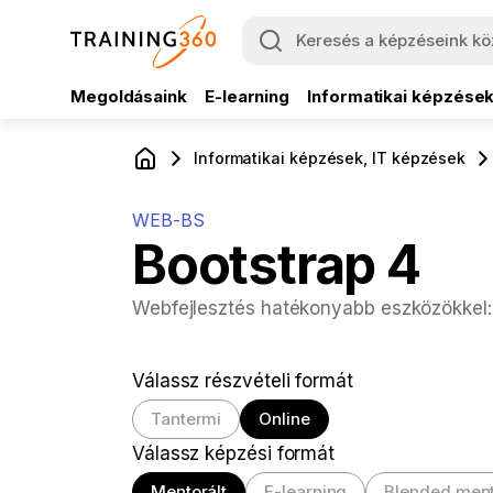
Megoldásaink
E-learning
Informatikai képzése
Informatikai képzések, IT képzések
WEB-BS
Bootstrap 4
Webfejlesztés hatékonyabb eszközökkel:
Válassz részvételi formát
Tantermi
Online
Válassz képzési formát
Mentorált
E-learning
Blended ment