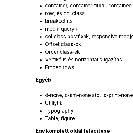
container, container-fluid, .container
row, és col class
breakpoints
media queryk
col class postfixek, responsive megj
Offset class-ok
Order class-ek
Vertikális és horizontális igazítás
Embed rows
Egyéb
d-none, d-sm-none stb, .d-print-none
Utiliytik
Typography
Table, figure
Egy komplett oldal felépítése