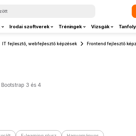
k
Irodai szoftverek
Tréningek
Vizsgák
Tanfoly
IT fejlesztő, webfejlesztő képzések
Frontend fejlesztő kép
 Bootstrap 3 és 4
orált
E-learning plusz
Hagyományos