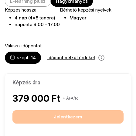
E-learning plusz
Hagyományos
Képzés hossza
Elérhető képzési nyelvek
4 nap (4×8 tanóra)
Magyar
naponta 9:00 - 17:00
Válassz időpontot
szept. 14
Időpont nélkül érdekel
információ
Képzés ára
379 000 Ft
+ ÁFA/fő
Jelentkezem