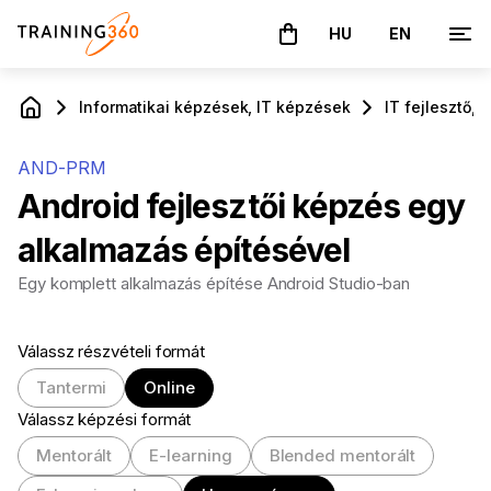
HU
EN
A kosár üres
Informatikai képzések, IT képzések
IT fejlesztő,
AND-PRM
Android fejlesztői képzés egy
alkalmazás építésével
Egy komplett alkalmazás építése Android Studio-ban
Válassz részvételi formát
Tantermi
Online
Válassz képzési formát
Mentorált
E-learning
Blended mentorált