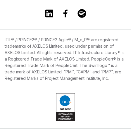
A Training360 Linkedin oldala
A Training360 Facebook olda
A Training360 Spotify
ITIL® / PRINCE2® / PRINCE2 Agile® / M_o_R® are registered
trademarks of AXELOS Limited, used under permission of
AXELOS Limited. All rights reserved. IT Infrastructure Library® is
a Registered Trade Mark of AXELOS Limited. PeopleCert® is a
Registered Trade Mark of PeopleCert. The Swirl logo™ is a
trade mark of AXELOS Limited. “PMI”, “CAPM” and “PMP”, are
Registered Marks of Project Management Institute, Inc.